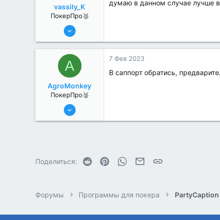
думаю в данном случае лучше в
vassily_K
ПокерПро🥈
6 Июн 2022
331
2
7 Фев 2023
A
В саппорт обратись, предварит
AgroMonkey
ПокерПро🥈
6 Июн 2022
318
2
Reddit
Pinterest
WhatsApp
Электронная почта
Ссылка
Поделиться:
Форумы
Программы для покера
PartyCaption