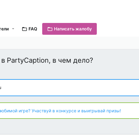
тели
FAQ
Написать жалобу
в PartyCaption, в чем дело?
u
любимой игре? Участвуй в конкурсе и выигрывай призы!