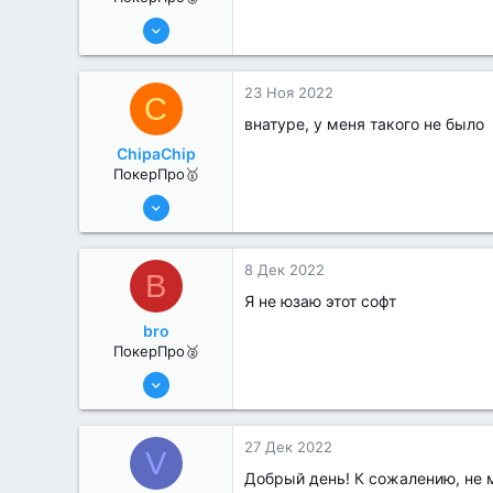
17 Авг 2022
261
3
23 Ноя 2022
C
внатуре, у меня такого не было
ChipaChip
ПокерПро🥇
8 Июн 2022
479
2
8 Дек 2022
B
Я не юзаю этот софт
bro
ПокерПро🥈
13 Июн 2022
324
3
27 Дек 2022
V
Добрый день! К сожалению, не м