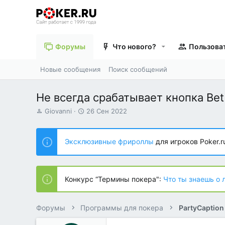
Форумы
Что нового?
Пользова
Новые сообщения
Поиск сообщений
Не всегда срабатывает кнопка Bet 
А
Д
Giovanni
26 Сен 2022
в
а
т
т
о
а
Эксклюзивные фрироллы
для игроков Poker.r
р
н
т
а
е
ч
м
а
Конкурс “Термины покера":
Что ты знаешь о 
ы
л
а
Форумы
Программы для покера
PartyCaption