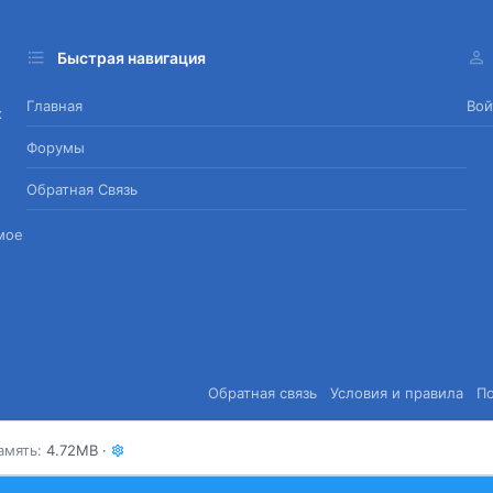
Быстрая навигация
Главная
Вой
х
Форумы
Обратная Связь
мое
Обратная связь
Условия и правила
П
амять
4.72MB