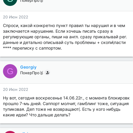
ПокерПро🥈
20 Июн 2022
Спроси, какой конкретно пункт правил ты нарушил и в чем
заключается нарушение. Если хочешь писать сразу в
регулирующие органы, пиши на англ. сразу прикалывай рег.
данные и детально описывай суть проблемы + скопи\пасти
**** переписку с саппортом.
Georgiy
G
ПокерПро🥈
20 Июн 2022
Ну вот, сегодня воскресенье 14.06.22г., с момента блокировк
прошло 7-мь дней. Саппорт молчит, гамблинг тоже, ситуация
тупиковая. Деп тоже не возвращают(. Есть у кого нибудь
какие идеи? Что дальше делать?