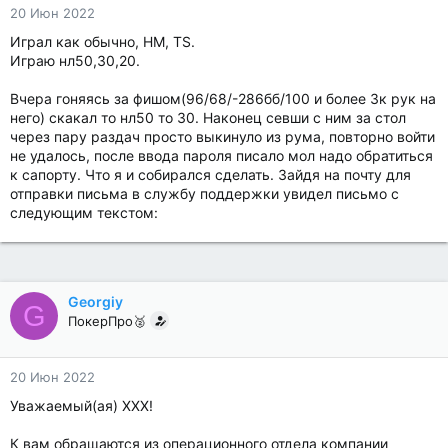
20 Июн 2022
Играл как обычно, HM, TS.
Играю нл50,30,20.
Вчера гоняясь за фишом(96/68/-286бб/100 и более 3к рук на
него) скакал то нл50 то 30. Наконец севши с ним за стол
через пару раздач просто выкинуло из рума, повторно войти
не удалось, после ввода пароля писало мол надо обратиться
к сапорту. Что я и собирался сделать. Зайдя на почту для
отправки письма в службу поддержки увидел письмо с
следующим текстом:
Georgiy
G
ПокерПро🥈
20 Июн 2022
Уважаемый(ая) XXX!
К вам обращаются из операционного отдела компании