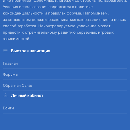
и не принимает денежных платежей со стороны пользователей.
Условия использования содержатся в политике
конфиденциальности и правилах форума. Напоминаем,
азартные игры должны расцениваться как развлечение, а не как
способ заработка. Неконтролируемое увлечение может
привести к стремительному развитию серьезных игровых
зависимостей.
Быстрая навигация
Главная
Форумы
Обратная Связь
Личный кабинет
Войти