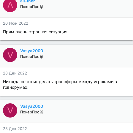
all-iner
A
ПокерПро🥈
20 Июн 2022
Прям очень странная ситуация
Vasya2000
V
ПокерПро🥈
28 Дек 2022
Никогда не стоит делать трансферы между игроками в
говнорумах.
Vasya2000
V
ПокерПро🥈
28 Дек 2022