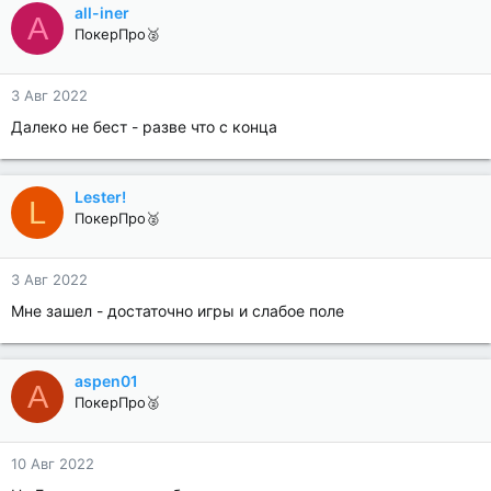
all-iner
A
ПокерПро🥈
3 Авг 2022
Далеко не бест - разве что с конца
Lester!
L
ПокерПро🥈
3 Авг 2022
Мне зашел - достаточно игры и слабое поле
aspen01
A
ПокерПро🥈
10 Авг 2022