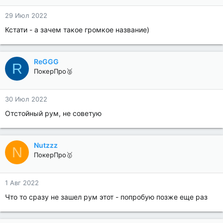
29 Июл 2022
Кстати - а зачем такое громкое название)
ReGGG
R
ПокерПро🥈
30 Июл 2022
Отстойный рум, не советую
Nutzzz
N
ПокерПро🥇
1 Авг 2022
Что то сразу не зашел рум этот - попробую позже еще раз