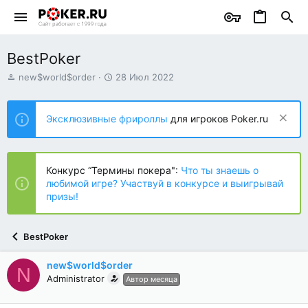
BestPoker
А
Д
new$world$order
28 Июл 2022
в
а
т
т
о
а
Эксклюзивные фрироллы
для игроков Poker.ru
р
н
т
а
е
ч
м
а
Конкурс “Термины покера":
Что ты знаешь о
ы
л
любимой игре? Участвуй в конкурсе и выигрывай
а
призы!
BestPoker
new$world$order
N
Administrator
Автор месяца