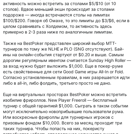
активность можно встретить за столами $5/$10 (от 10
столов). Вдвое меньший экшн происходит за столами
подороже — иногда встречаются столы на лимитах
$100/$200. Говоря об Омахе, то это лимиты до $3/$6, если в
целом сравнивать с Холдемом, то активность здесь
примерно в 2-3 раза ниже по аналогичным лимитам.
Также на BestPoker представлен широкий выбор МТТ-
турниров по тому же NLHE и PLO (SNG отсутствуют). Бай-
ины на онлайн-события стартуют от $0.20 и выше. Самым
дорогим регулярным ивентом считается Sunday High Roller —
за вход нужно будет выложить $1,000. Еще в покер-руме
есть свойственные для сети Good Game игры All-In or Fold.
Согласно установленным правилам, в них разрешается идти
либо в all-in, либо фолдить, третьего просто не дано.
Еще на виртуальных просторах BestPoker можно встретить
изобилие фрироллов. New Player Freeroll — бесплатный
турнир с общей гарантией $1,000. Сыграть в таком событии
могут исключительно новоприбывшие пользователи рума.
Или воскресные фрироллы для турнирных игроков с
призовым фондом $10,000. Всего за месяц проходит три
таких турнира. Чтобы попасть на них, покеристу