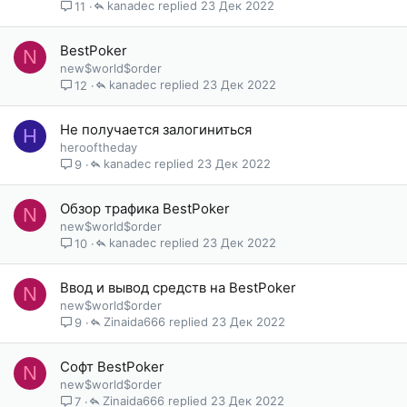
kanadec
23 Дек 2022
11
BestPoker
N
new$world$order
kanadec
23 Дек 2022
12
Не получается залогиниться
H
herooftheday
kanadec
23 Дек 2022
9
Обзор трафика BestPoker
N
new$world$order
kanadec
23 Дек 2022
10
Ввод и вывод средств на BestPoker
N
new$world$order
Zinaida666
23 Дек 2022
9
Софт BestPoker
N
new$world$order
Zinaida666
23 Дек 2022
7