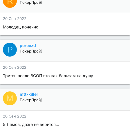
R
ПокерПро🥉
20 Сен 2022
Молодец конечно
pereezd
P
ПокерПро🥉
20 Сен 2022
Тритон после ВСОП это как бальзам на душу
mtt-killer
M
ПокерПро🥈
20 Сен 2022
5 Лямов, даже не верится...