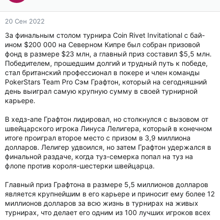
20 Сен 2022
За финальным столом турнира Coin Rivet Invitational с бай-
ином $200 000 на Северном Кипре был собран призовой
фонд в размере $23 млн, а главный приз составил $5,5 млн.
Победителем, прошедшим долгий и трудный путь к победе,
стал британский профессионал в покере и член команды
PokerStars Team Pro Сэм Графтон, который на сегодняшний
день выиграл самую крупную сумму в своей турнирной
карьере.
В хедз-апе Графтон лидировал, но столкнулся с вызовом от
швейцарского игрока Линуса Лелигера, который в конечном
итоге проиграл второе место с призом в 3,9 миллиона
долларов. Лелигер удвоился, но затем Графтон удержался в
финальной раздаче, когда туз-семерка попал на туз на
флопе против короля-шестерки швейцарца.
Главный приз Графтона в размере 5,5 миллионов долларов
является крупнейшим в его карьере и приносит ему более 12
миллионов долларов за всю жизнь в турнирах на живых
турнирах, что делает его одним из 100 лучших игроков всех