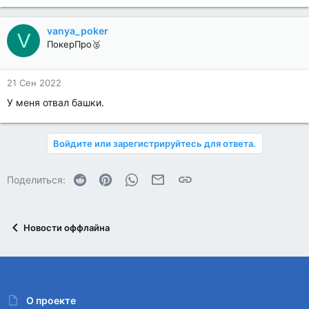
vanya_poker
V
ПокерПро🥈
21 Сен 2022
У меня отвал башки.
Войдите или зарегистрируйтесь для ответа.
Reddit
Pinterest
WhatsApp
Электронная почта
Ссылка
Поделиться:
Новости оффлайна
О проекте