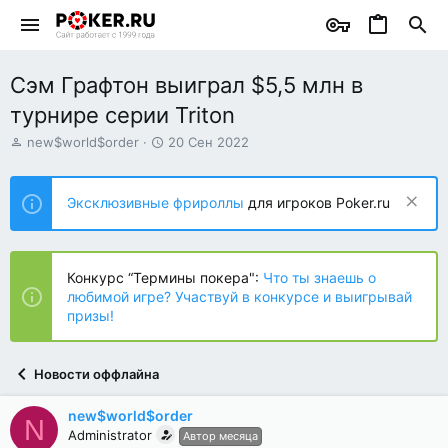
Cэм Графтон выиграл $5,5 млн в
турнире серии Triton
А
Д
new$world$order
20 Сен 2022
в
а
т
т
о
а
Эксклюзивные фрироллы
для игроков Poker.ru
р
н
т
а
е
ч
м
а
Конкурс “Термины покера":
Что ты знаешь о
ы
л
любимой игре? Участвуй в конкурсе и выигрывай
а
призы!
Новости оффлайна
new$world$order
N
Administrator
Автор месяца