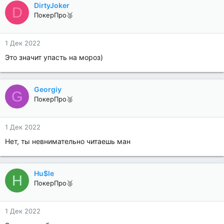
DirtyJoker
D
ПокерПро🥈
1 Дек 2022
Это значит упасть на мороз)
Georgiy
G
ПокерПро🥈
1 Дек 2022
Нет, ты невнимательно читаешь ман
Hu$le
H
ПокерПро🥈
1 Дек 2022