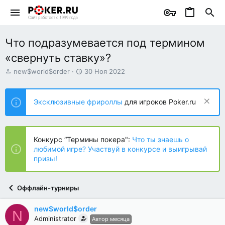
Что подразумевается под термином
«свернуть ставку»?
А
Д
new$world$order
30 Ноя 2022
в
а
т
т
о
а
Эксклюзивные фрироллы
для игроков Poker.ru
р
н
т
а
е
ч
м
а
Конкурс “Термины покера":
Что ты знаешь о
ы
л
любимой игре? Участвуй в конкурсе и выигрывай
а
призы!
Оффлайн-турниры
new$world$order
N
Administrator
Автор месяца