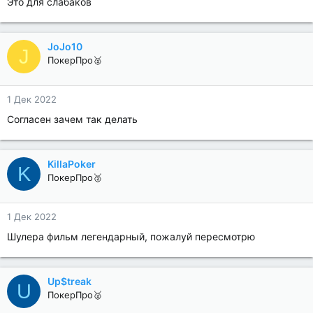
Это для слабаков
JoJo10
J
ПокерПро🥈
1 Дек 2022
Согласен зачем так делать
KillaPoker
K
ПокерПро🥈
1 Дек 2022
Шулера фильм легендарный, пожалуй пересмотрю
Up$treak
U
ПокерПро🥈