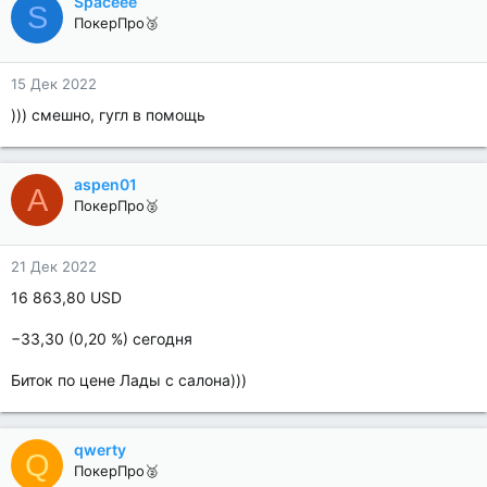
Spaceee
S
ПокерПро🥉
15 Дек 2022
))) смешно, гугл в помощь
aspen01
A
ПокерПро🥈
21 Дек 2022
16 863,80 USD
−33,30 (0,20 %) сегодня
Биток по цене Лады с салона)))
qwerty
Q
ПокерПро🥈