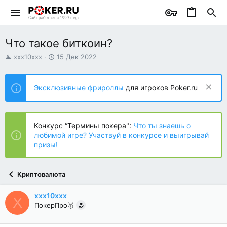
Что такое биткоин?
А
Д
xxx10xxx
15 Дек 2022
в
а
т
т
о
а
Эксклюзивные фрироллы
для игроков Poker.ru
р
н
т
а
е
ч
м
а
Конкурс “Термины покера":
Что ты знаешь о
ы
л
любимой игре? Участвуй в конкурсе и выигрывай
а
призы!
Криптовалюта
xxx10xxx
X
ПокерПро🥇