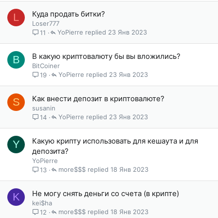
Куда продать битки?
L
Loser777
YoPierre
23 Янв 2023
11
В какую криптовалюту бы вы вложились?
B
BitCoiner
YoPierre
23 Янв 2023
19
Как внести депозит в криптовалюте?
S
susanin
YoPierre
23 Янв 2023
14
Какую крипту использовать для кешаута и для
Y
депозита?
YoPierre
more$$$
18 Янв 2023
13
Не могу снять деньги со счета (в крипте)
K
kei$ha
more$$$
18 Янв 2023
12