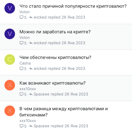
Что стало причиной популярности криптовалют?
V
Volon
wicked
26 Янв 2023
5
Можно ли заработать на крипте?
V
Volon
wicked
26 Янв 2023
5
Чем обеспечены криптовалюты?
C
Casha
wicked
26 Янв 2023
5
Как возникают криптовалюты?
X
xxx10xxx
Spaceee
26 Янв 2023
5
В чем разница между криптовалютами и
X
биткоинами?
xxx10xxx
Spaceee
26 Янв 2023
5