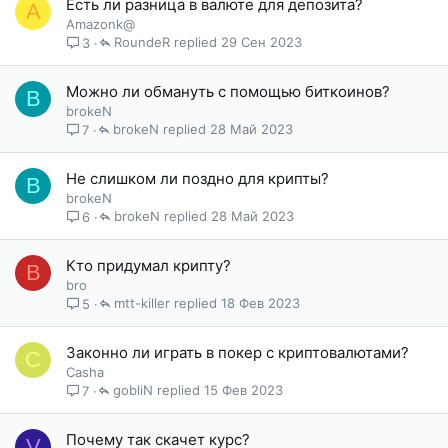
Есть ли разница в валюте для депозита?
A
Amazonk@
RoundeR
29 Сен 2023
3
Можно ли обмануть с помощью биткоинов?
B
brokeN
brokeN
28 Май 2023
7
Не слишком ли поздно для крипты?
B
brokeN
brokeN
28 Май 2023
6
Кто придумал крипту?
B
bro
mtt-killer
18 Фев 2023
5
Законно ли играть в покер с криптовалютами?
C
Casha
gobliN
15 Фев 2023
7
Почему так скачет курс?
V