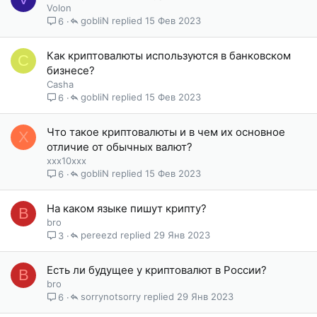
Volon
gobliN
15 Фев 2023
6
Как криптовалюты используются в банковском
C
бизнесе?
Casha
gobliN
15 Фев 2023
6
Что такое криптовалюты и в чем их основное
X
отличие от обычных валют?
xxx10xxx
gobliN
15 Фев 2023
6
На каком языке пишут крипту?
B
bro
pereezd
29 Янв 2023
3
Есть ли будущее у криптовалют в России?
B
bro
sorrynotsorry
29 Янв 2023
6