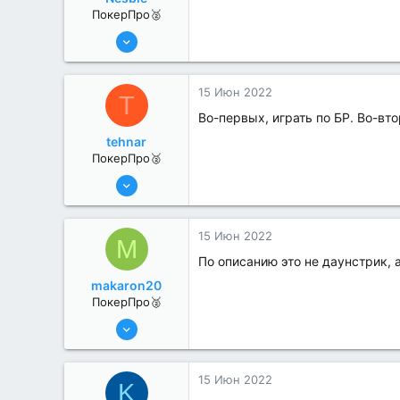
ПокерПро🥈
13 Июн 2022
380
0
15 Июн 2022
T
Во-первых, играть по БР. Во-вт
tehnar
ПокерПро🥈
6 Июн 2022
341
1
15 Июн 2022
M
По описанию это не даунстрик, а
makaron20
ПокерПро🥈
13 Июн 2022
351
0
15 Июн 2022
K