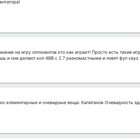
нтатора!
мание на игру оппонентов кто как играет! Просто есть такие и
ишь и они делают кол 4BB с 2 7 разномастными и ловят фул хауз
но элементарные и очевидные вещи. Капитанов Очевидность здес