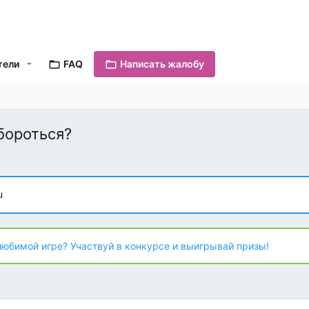
тели
FAQ
Написать жалобу
 бороться?
u
любимой игре? Участвуй в конкурсе и выигрывай призы!