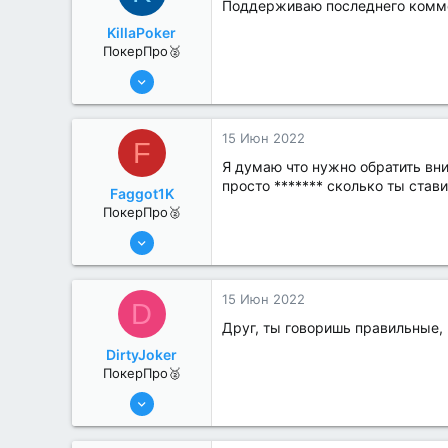
Поддерживаю последнего комме
KillaPoker
ПокерПро🥈
13 Июн 2022
384
0
15 Июн 2022
F
Я думаю что нужно обратить вни
просто ******* сколько ты став
Faggot1K
ПокерПро🥈
13 Июн 2022
273
1
15 Июн 2022
D
Друг, ты говоришь правильные, 
DirtyJoker
ПокерПро🥈
13 Июн 2022
263
1