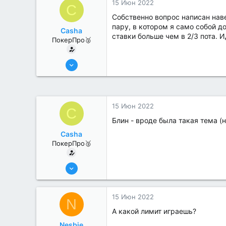
15 Июн 2022
C
Собственно вопрос написан наве
пару, в котором я само собой д
Casha
ставки больше чем в 2/3 пота. И
ПокерПро🥈
13 Июн 2022
394
0
15 Июн 2022
C
Блин - вроде была такая тема (н
Casha
ПокерПро🥈
13 Июн 2022
394
0
15 Июн 2022
N
А какой лимит играешь?
Nesbie