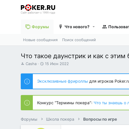
Форумы
Что нового?
Пользова
Новые сообщения
Поиск сообщений
Что такое даунстрик и как с этим
А
Д
Casha
15 Июн 2022
в
а
т
т
о
а
Эксклюзивные фрироллы
для игроков Poker.r
р
н
т
а
е
ч
м
а
Конкурс “Термины покера":
Что ты знаешь о 
ы
л
а
Форумы
Школа покера
Вопросы по игре