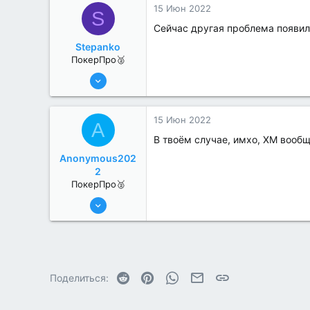
15 Июн 2022
S
Сейчас другая проблема появила
Stepanko
ПокерПро🥈
13 Июн 2022
279
1
15 Июн 2022
A
В твоём случае, имхо, ХМ вообщ
Anonymous202
2
ПокерПро🥈
13 Июн 2022
257
2
Reddit
Pinterest
WhatsApp
Электронная почта
Ссылка
Поделиться: