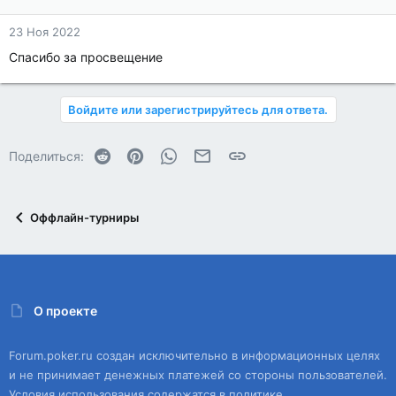
23 Ноя 2022
Спасибо за просвещение
Войдите или зарегистрируйтесь для ответа.
Reddit
Pinterest
WhatsApp
Электронная почта
Ссылка
Поделиться:
Оффлайн-турниры
О проекте
Forum.poker.ru создан исключительно в информационных целях
и не принимает денежных платежей со стороны пользователей.
Условия использования содержатся в политике