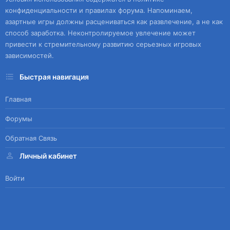
конфиденциальности и правилах форума. Напоминаем,
азартные игры должны расцениваться как развлечение, а не как
способ заработка. Неконтролируемое увлечение может
привести к стремительному развитию серьезных игровых
зависимостей.
Быстрая навигация
Главная
Форумы
Обратная Связь
Личный кабинет
Войти