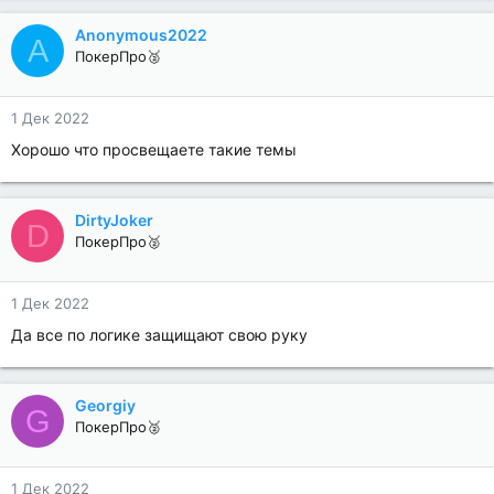
Anonymous2022
A
ПокерПро🥈
1 Дек 2022
Хорошо что просвещаете такие темы
DirtyJoker
D
ПокерПро🥈
1 Дек 2022
Да все по логике защищают свою руку
Georgiy
G
ПокерПро🥈
1 Дек 2022