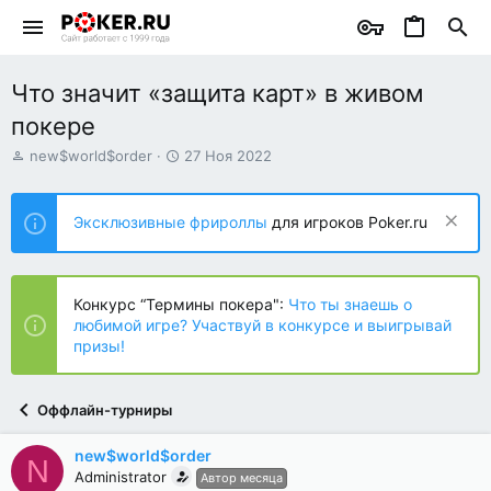
Что значит «защита карт» в живом
покере
А
Д
new$world$order
27 Ноя 2022
в
а
т
т
о
а
Эксклюзивные фрироллы
для игроков Poker.ru
р
н
т
а
е
ч
м
а
Конкурс “Термины покера":
Что ты знаешь о
ы
л
любимой игре? Участвуй в конкурсе и выигрывай
а
призы!
Оффлайн-турниры
new$world$order
N
Administrator
Автор месяца