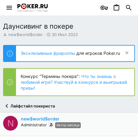
Даунсивинг в покере
А
Д
new$world$order
30 Июл 2022
в
а
т
т
о
а
Эксклюзивные фрироллы
для игроков Poker.ru
р
н
т
а
е
ч
м
а
Конкурс “Термины покера":
Что ты знаешь о
ы
л
любимой игре? Участвуй в конкурсе и выигрывай
а
призы!
Лайфстайл покериста
new$world$order
N
Administrator
Автор месяца