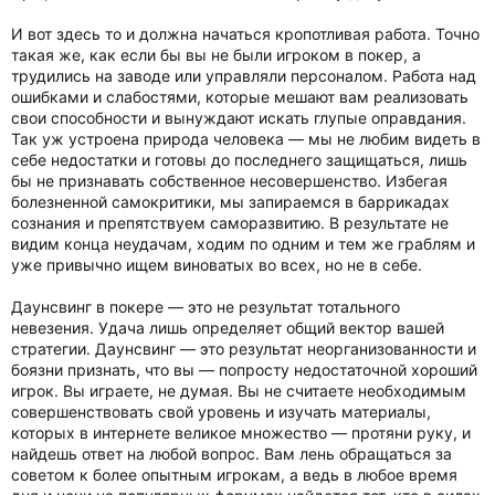
И вот здесь то и должна начаться кропотливая работа. Точно
такая же, как если бы вы не были игроком в покер, а
трудились на заводе или управляли персоналом. Работа над
ошибками и слабостями, которые мешают вам реализовать
свои способности и вынуждают искать глупые оправдания.
Так уж устроена природа человека — мы не любим видеть в
себе недостатки и готовы до последнего защищаться, лишь
бы не признавать собственное несовершенство. Избегая
болезненной самокритики, мы запираемся в баррикадах
сознания и препятствуем саморазвитию. В результате не
видим конца неудачам, ходим по одним и тем же граблям и
уже привычно ищем виноватых во всех, но не в себе.
Даунсвинг в покере — это не результат тотального
невезения. Удача лишь определяет общий вектор вашей
стратегии. Даунсвинг — это результат неорганизованности и
боязни признать, что вы — попросту недостаточной хороший
игрок. Вы играете, не думая. Вы не считаете необходимым
совершенствовать свой уровень и изучать материалы,
которых в интернете великое множество — протяни руку, и
найдешь ответ на любой вопрос. Вам лень обращаться за
советом к более опытным игрокам, а ведь в любое время