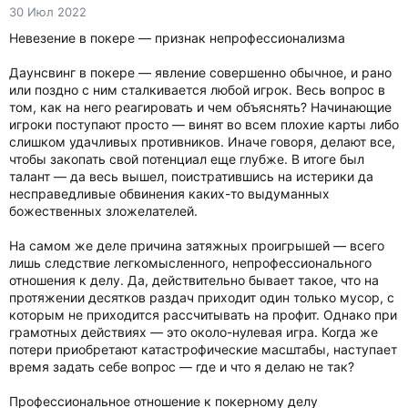
30 Июл 2022
Невезение в покере — признак непрофессионализма
Даунсвинг в покере — явление совершенно обычное, и рано
или поздно с ним сталкивается любой игрок. Весь вопрос в
том, как на него реагировать и чем объяснять? Начинающие
игроки поступают просто — винят во всем плохие карты либо
слишком удачливых противников. Иначе говоря, делают все,
чтобы закопать свой потенциал еще глубже. В итоге был
талант — да весь вышел, поистратившись на истерики да
несправедливые обвинения каких-то выдуманных
божественных зложелателей.
На самом же деле причина затяжных проигрышей — всего
лишь следствие легкомысленного, непрофессионального
отношения к делу. Да, действительно бывает такое, что на
протяжении десятков раздач приходит один только мусор, с
которым не приходится рассчитывать на профит. Однако при
грамотных действиях — это около-нулевая игра. Когда же
потери приобретают катастрофические масштабы, наступает
время задать себе вопрос — где и что я делаю не так?
Профессиональное отношение к покерному делу