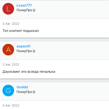
Loser777
L
ПокерПро🥈
3 Авг 2022
Топ контент подьехал
aspen01
A
ПокерПро🥈
3 Авг 2022
Даунсвинг это всегда печалька
Goddd
G
ПокерПро🥈
4 Авг 2022