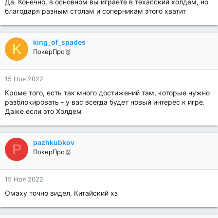
Да. Конечно, в основном вы играете в техасский холдем, но
благодаря разным столам и соперникам этого хватит
king_of_spades
K
ПокерПро🥈
15 Ноя 2022
Кроме того, есть так много достижений там, которые нужно
разблокировать - у вас всегда будет новый интерес к игре.
Даже если это Холдем
pazhkubkov
P
ПокерПро🥈
15 Ноя 2022
Омаху точно видел. Китайский хз