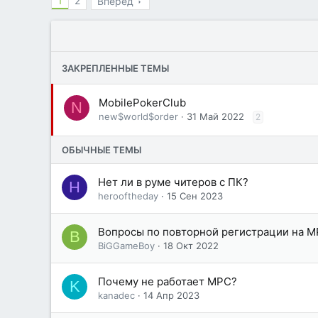
1
2
Вперёд
ЗАКРЕПЛЕННЫЕ ТЕМЫ
MobilePokerClub
N
new$world$order
31 Май 2022
2
ОБЫЧНЫЕ ТЕМЫ
Нет ли в руме читеров с ПК?
H
herooftheday
15 Сен 2023
Вопросы по повторной регистрации на 
B
BiGGameBoy
18 Окт 2022
Почему не работает MPC?
K
kanadec
14 Апр 2023