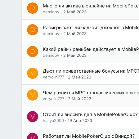
Много ли актива в онлайне на MobilePoke
D
demidoV
2 Май 2023
Разыгрывают ли бэд-бит джекпот в Mobil
D
demidoV
2 Май 2023
Какой рейк / рейкбек действует в Mobile
D
demidoV
2 Май 2023
Дают ли приветственные бонусы на MPC
V
veryclin777
2 Май 2023
Чем разнится MPC от классических поке
V
veryclin777
2 Май 2023
Стоит ли вносить деп в MobilePokerClub?
V
Vasya2000
19 Апр 2023
Работает ли MobilePokerClub с Виндой?
V