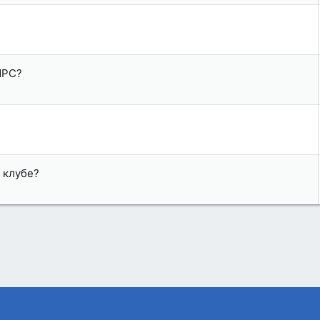
MPC?
 клубе?