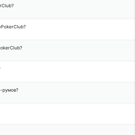
rClub?
ePokerClub?
PokerClub?
?
р-румов?