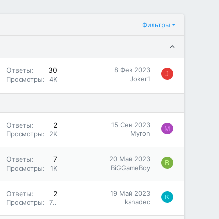
Фильтры
Ответы
30
8 Фев 2023
J
Joker1
Просмотры
4K
Ответы
2
15 Сен 2023
M
Myron
Просмотры
2K
Ответы
7
20 Май 2023
B
BiGGameBoy
Просмотры
1K
Ответы
2
19 Май 2023
K
kanadec
Просмотры
723