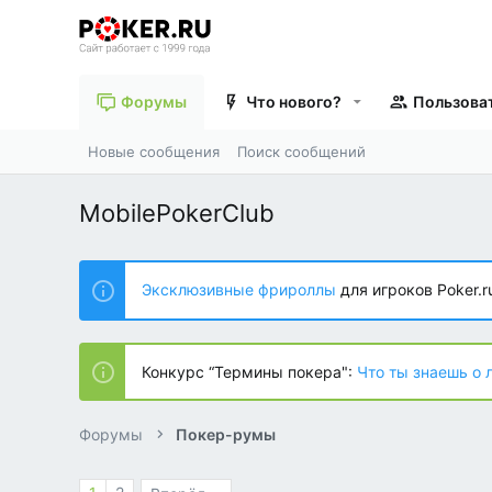
Форумы
Что нового?
Пользова
Новые сообщения
Поиск сообщений
MobilePokerClub
Эксклюзивные фрироллы
для игроков Poker.r
Конкурс “Термины покера":
Что ты знаешь о 
Форумы
Покер-румы