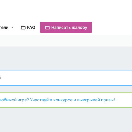
тели
FAQ
Написать жалобу
u
любимой игре? Участвуй в конкурсе и выигрывай призы!