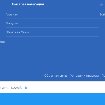
Быстрая навигация
Главная
Вой
х
Форумы
Обратная Связь
мое
Обратная связь
Условия и правила
П
амять
4.22MB