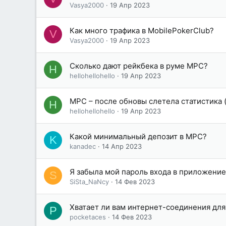
Vasya2000
19 Апр 2023
Как много трафика в MobilePokerClub?
V
Vasya2000
19 Апр 2023
Сколько дают рейкбека в руме MPC?
H
hellohellohello
19 Апр 2023
MPC – после обновы слетела статистика 
H
hellohellohello
19 Апр 2023
Какой минимальный депозит в MPC?
K
kanadec
14 Апр 2023
Я забыла мой пароль входа в приложение
S
SiSta_NaNcy
14 Фев 2023
Хватает ли вам интернет-соединения для
P
pocketaces
14 Фев 2023