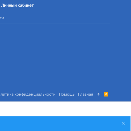
Личный кабинет
ти
олитика конфиденциальности
Помощь
Главная
R
S
S
Сверху
Снизу