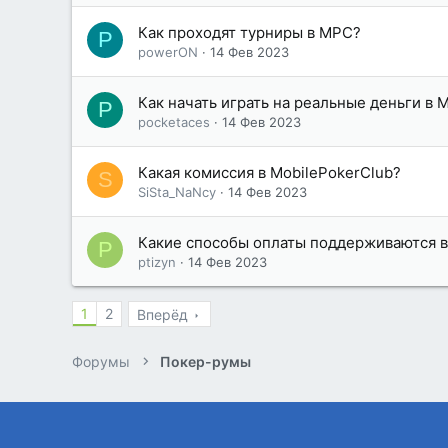
Как проходят турниры в MPC?
P
powerON
14 Фев 2023
Как начать играть на реальные деньги в 
P
pocketaces
14 Фев 2023
Какая комиссия в MobilePokerClub?
S
SiSta_NaNcy
14 Фев 2023
Какие способы оплаты поддерживаются в
P
ptizyn
14 Фев 2023
1
2
Вперёд
Форумы
Покер-румы