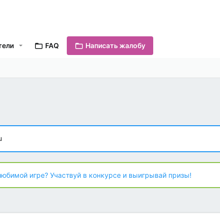
тели
FAQ
Написать жалобу
u
любимой игре? Участвуй в конкурсе и выигрывай призы!