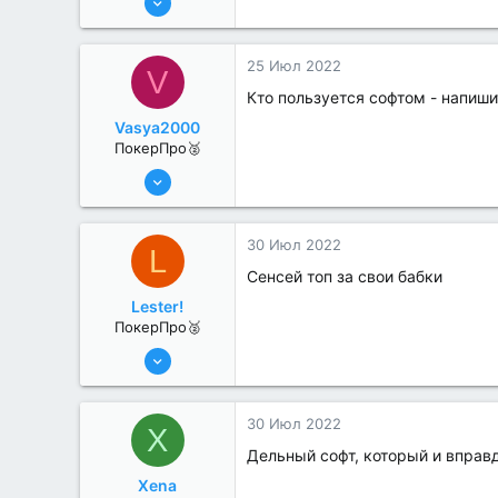
330
1
25 Июл 2022
V
Кто пользуется софтом - напишит
Vasya2000
ПокерПро🥈
8 Июн 2022
293
1
30 Июл 2022
L
Сенсей топ за свои бабки
Lester!
ПокерПро🥈
25 Июл 2022
397
1
30 Июл 2022
X
Дельный софт, который и вправд
Xena