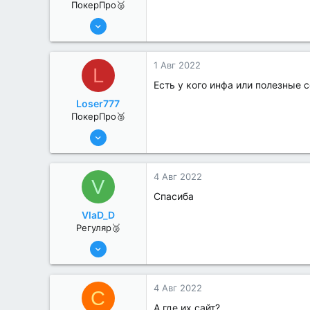
ПокерПро🥈
25 Июл 2022
397
0
1 Авг 2022
L
Есть у кого инфа или полезные 
Loser777
ПокерПро🥈
13 Июн 2022
370
0
4 Авг 2022
V
Спасиба
VlaD_D
Регуляр🥈
19 Июл 2022
74
0
4 Авг 2022
C
А где их сайт?