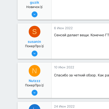
guzik
Новичок🥉
2 Июн 2022
4
0
6 Июн 2022
S
Сенсей делает вещи. Конечно ГТ
susanin
ПокерПро🥈
6 Июн 2022
330
1
10 Июн 2022
N
Спасибо за четкий обзор. Как р
Nutzzz
ПокерПро🥇
8 Июн 2022
477
4
24 Июн 2022