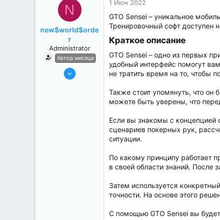
1 Июн 2022
N
GTO Sensei – уникальное мобиль
Тренировочный софт доступен на 
new$world$orde
r
Краткое описание​
Administrator
GTO Sensei – одно из первых п
Автор месяца
удобный интерфейс помогут вам
27 Май 2022
не тратить время на то, чтобы по
3,039
Также стоит упомянуть, что он
184
можете быть уверены, что пере
Если вы знакомы с концепцией 
сценариев покерных рук, рассч
ситуации.
По какому принципу работает п
в своей области знаний. После
Затем используется конкретный
точности. На основе этого реш
С помощью GTO Sensei вы будете