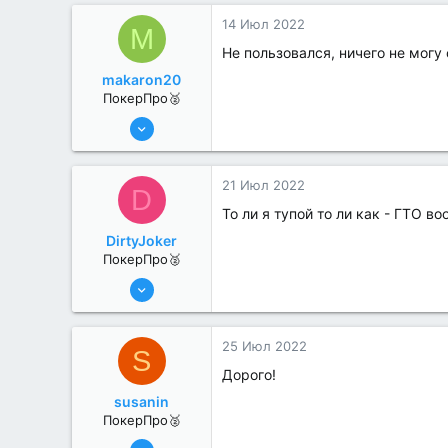
3
14 Июл 2022
M
Не пользовался, ничего не могу 
makaron20
ПокерПро🥈
13 Июн 2022
351
0
21 Июл 2022
D
То ли я тупой то ли как - ГТО в
DirtyJoker
ПокерПро🥈
13 Июн 2022
263
1
25 Июл 2022
S
Дорого!
susanin
ПокерПро🥈
6 Июн 2022