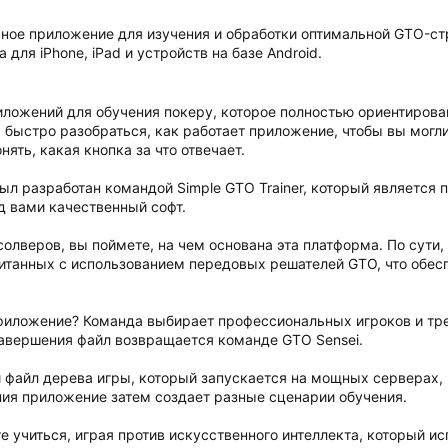
ное приложение для изучения и обработки оптимальной GTO-стра
для iPhone, iPad и устройств на базе Android.
риложений для обучения покеру, которое полностью ориентирова
 быстро разобраться, как работает приложение, чтобы вы могл
нять, какая кнопка за что отвечает.
 был разработан командой Simple GTO Trainer, который являетс
д вами качественный софт.
солверов, вы поймете, на чем основана эта платформа. По сут
итанных с использованием передовых решателей GTO, что обес
риложение? Команда выбирает профессиональных игроков и тре
 завершения файл возвращается команде GTO Sensei.
 файл дерева игры, который запускается на мощных серверах, 
ения приложение затем создает разные сценарии обучения.
 учиться, играя против искусственного интеллекта, который ис