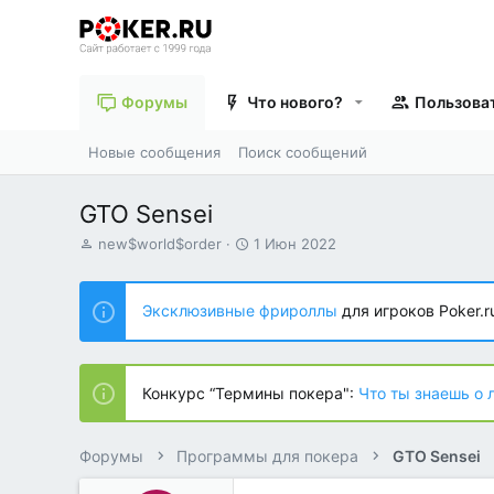
Форумы
Что нового?
Пользова
Новые сообщения
Поиск сообщений
GTO Sensei
А
Д
new$world$order
1 Июн 2022
в
а
т
т
о
а
Эксклюзивные фрироллы
для игроков Poker.r
р
н
т
а
е
ч
м
а
Конкурс “Термины покера":
Что ты знаешь о 
ы
л
а
Форумы
Программы для покера
GTO Sensei