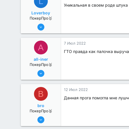
L
Уникальная в своем роде штука
Loverboy
ПокерПро🥇
8 Июн 2022
445
1
7 Июл 2022
A
ГТО правда как палочка выруча
all-iner
ПокерПро🥈
6 Июн 2022
320
1
12 Июл 2022
B
Данная прога помогла мне луш
bro
ПокерПро🥈
13 Июн 2022
324