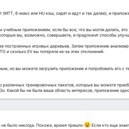
 (MTT, 6-макс или HU кэш, сидят и идут и так далее), и прило
м учебным приложением, если бы все, что вы могли делать, это 
которые вы, возможно, совершаете, и предложит способы улуч
ве построенных игровых деревьев. Затем приложение анализиру
TO и сколько EV вы потеряли из-за этих отклонений.
тным, но вы можете загрузить приложение и попробовать его с 
 различных тренировочных пакетов, которые вы можете приобр
-Go. Какой бы ни была ваша область интересов, приложение одн
и не было никогда. Похоже, время пришло
Если кто еще знает