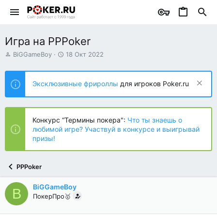
Игра на PPPoker
А
Д
BiGGameBoy
18 Окт 2022
в
а
т
т
о
а
Эксклюзивные фрироллы
для игроков Poker.ru
р
н
т
а
е
ч
м
а
Конкурс “Термины покера":
Что ты знаешь о
ы
л
любимой игре? Участвуй в конкурсе и выигрывай
а
призы!
PPPoker
BiGGameBoy
B
ПокерПро🥇