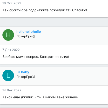
18 Окт 2022
Как обойти gps подскажите пожалуйста? Спасибо!
hellohellohello
H
ПокерПро🥈
7 Дек 2022
Вообще мимо вопрос. Конкретнее плиз)
Lil Baby
L
ПокерПро🥈
14 Дек 2022
Какой еще джипис - ты в каком веке живешь