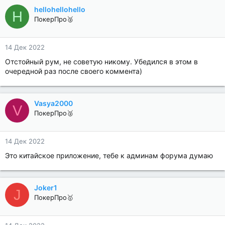
hellohellohello
H
ПокерПро🥈
14 Дек 2022
Отстойный рум, не советую никому. Убедился в этом в
очередной раз после своего коммента)
Vasya2000
V
ПокерПро🥈
14 Дек 2022
Это китайское приложение, тебе к админам форума думаю
Joker1
J
ПокерПро🥇