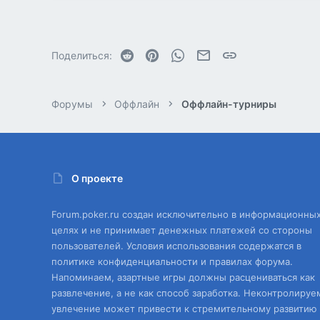
4
Reddit
Pinterest
WhatsApp
Электронная почта
Ссылка
Поделиться:
Форумы
Оффлайн
Оффлайн-турниры
О проекте
Forum.poker.ru создан исключительно в информационны
целях и не принимает денежных платежей со стороны
пользователей. Условия использования содержатся в
политике конфиденциальности и правилах форума.
Напоминаем, азартные игры должны расцениваться как
развлечение, а не как способ заработка. Неконтролируе
увлечение может привести к стремительному развитию