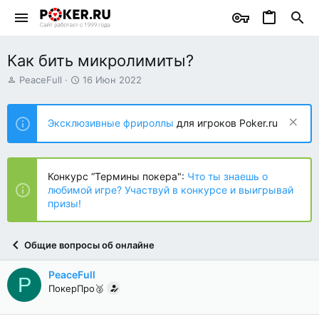
Как бить микролимиты?
А
Д
PeaceFull
16 Июн 2022
в
а
т
т
о
а
Эксклюзивные фрироллы
для игроков Poker.ru
р
н
т
а
е
ч
м
а
Конкурс “Термины покера":
Что ты знаешь о
ы
л
любимой игре? Участвуй в конкурсе и выигрывай
а
призы!
Общие вопросы об онлайне
PeaceFull
P
ПокерПро🥈