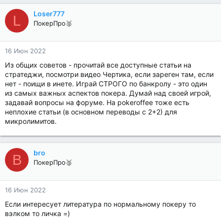
Loser777
L
ПокерПро🥈
16 Июн 2022
Из общих советов - прочитай все доступные статьи на
стратеджи, посмотри видео Чертика, если зареген там, если
нет - поищи в инете. Играй СТРОГО по банкролу - это один
из самых важных аспектов покера. Думай над своей игрой,
задавай вопросы на форуме. На pоkeroffeе тоже есть
неплохие статьи (в основном переводы с 2+2) для
микролимитов.
bro
B
ПокерПро🥈
16 Июн 2022
Если интересует литература по нормальному покеру то
вэлком то личка =)