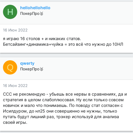
hellohellohello
H
ПокерПро🥈
16 Июн 2022
я играю 16 столов + и никаких статов.
Бетсайзинг+динамика+чуйка = это всё что нужно до 10НЛ
qwerty
Q
ПокерПро🥈
16 Июн 2022
ССС не рекомендую - убьешь все нервы в сравнениях, да и
стратегия в целом слабоплюсовая. Ну если только совсем
новичок и мало что понимаешь. По поводу стат согласен с
Исилдуром, до нл25 они совершенно не нужны, только
путать будут лишний раз, трэкер используй для анализа
своей игры.