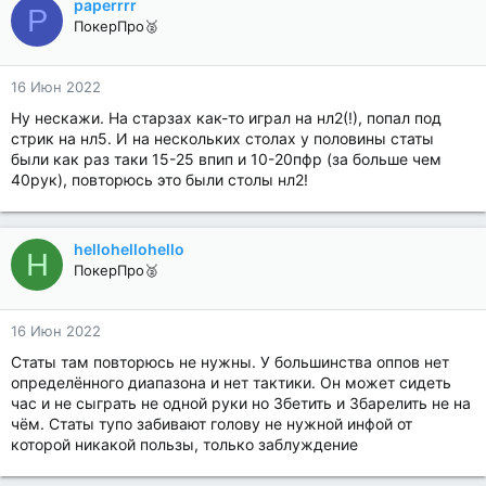
paperrrr
P
ПокерПро🥈
16 Июн 2022
Ну нескажи. На старзах как-то играл на нл2(!), попал под
стрик на нл5. И на нескольких столах у половины статы
были как раз таки 15-25 впип и 10-20пфр (за больше чем
40рук), повторюсь это были столы нл2!
hellohellohello
H
ПокерПро🥈
16 Июн 2022
Статы там повторюсь не нужны. У большинства оппов нет
определённого диапазона и нет тактики. Он может сидеть
час и не сыграть не одной руки но 3бетить и 3барелить не на
чём. Статы тупо забивают голову не нужной инфой от
которой никакой пользы, только заблуждение