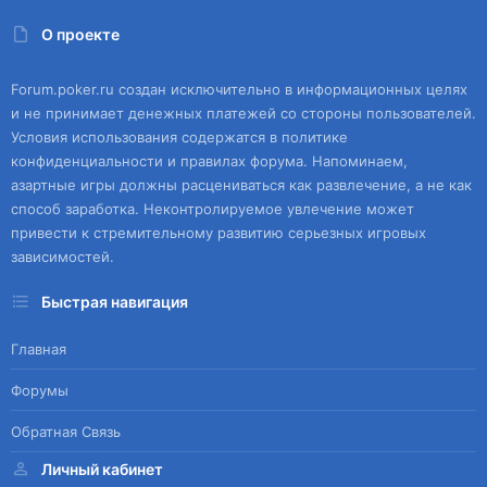
О проекте
Forum.poker.ru создан исключительно в информационных целях
и не принимает денежных платежей со стороны пользователей.
Условия использования содержатся в политике
конфиденциальности и правилах форума. Напоминаем,
азартные игры должны расцениваться как развлечение, а не как
способ заработка. Неконтролируемое увлечение может
привести к стремительному развитию серьезных игровых
зависимостей.
Быстрая навигация
Главная
Форумы
Обратная Связь
Личный кабинет