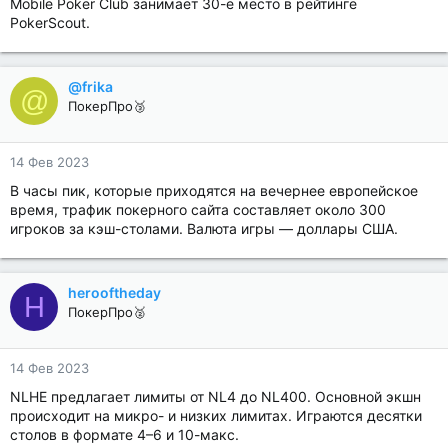
Mobile Poker Club занимает 30-е место в рейтинге
PokerScout.
@frika
@
ПокерПро🥉
14 Фев 2023
В часы пик, которые приходятся на вечернее европейское
время, трафик покерного сайта составляет около 300
игроков за кэш-столами. Валюта игры — доллары США.
herooftheday
H
ПокерПро🥈
14 Фев 2023
NLHE предлагает лимиты от NL4 до NL400. Основной экшн
происходит на микро- и низких лимитах. Играются десятки
столов в формате 4–6 и 10-макс.