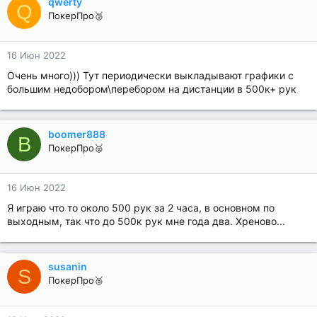
qwerty
Q
ПокерПро🥈
16 Июн 2022
Очень много))) Тут периодически выкладывают графики с
большим недобором\перебором на дистанции в 500к+ рук
boomer888
B
ПокерПро🥈
16 Июн 2022
Я играю что то около 500 рук за 2 часа, в основном по
выходным, так что до 500к рук мне года два. Хреново...
susanin
S
ПокерПро🥈