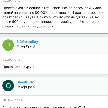
16 Июн 2022
Просто смотрю сейчас статы свои. Раз за разом принимаю
людей на оллины с 80-90% вероятности. И раз за разом они
ловят свои 2-3 аута. Понятно, что 4к рук не дистанция, но
раз и 500к рук не дистанция, то с моей удачей я так и до
старости до нл25 не доберусь!
BiGGameBoy
B
ПокерПро🥇
16 Июн 2022
Прокачивай ауру))
OnealUSA
O
ПокерПро🥈
16 Июн 2022
А что тема с письмом в рум уже неактуальна? =)