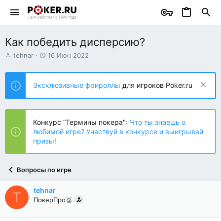
Как победить дисперсию?
А
Д
tehnar
16 Июн 2022
в
а
т
т
о
а
Эксклюзивные фрироллы
для игроков Poker.ru
р
н
т
а
е
ч
м
а
Конкурс “Термины покера":
Что ты знаешь о
ы
л
любимой игре? Участвуй в конкурсе и выигрывай
а
призы!
Вопросы по игре
tehnar
T
ПокерПро🥈