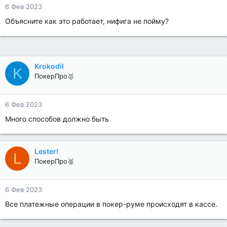
6 Фев 2023
Объясните как это работает, нифига не пойму?
Krokodil
K
ПокерПро🥇
6 Фев 2023
Много способов должно быть
Lester!
L
ПокерПро🥈
6 Фев 2023
Все платежные операции в покер-руме происходят в кассе.