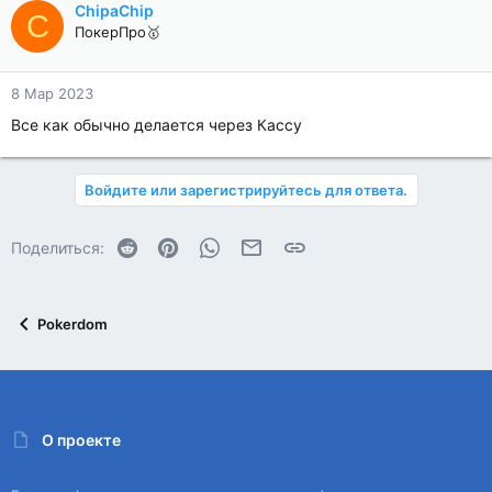
ChipaChip
C
ПокерПро🥇
8 Мар 2023
Все как обычно делается через Кассу
Войдите или зарегистрируйтесь для ответа.
Reddit
Pinterest
WhatsApp
Электронная почта
Ссылка
Поделиться:
Pokerdom
О проекте