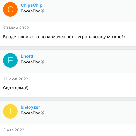
ChipaChip
C
ПокерПро🥇
23 Июн 2022
Вроде как уже коронавируса нет - играть всюду можно?)
Enottt
E
ПокерПро🥇
13 Июл 2022
Сиди дома!)
ideloyzer
I
ПокерПро🥈
3 Авг 2022