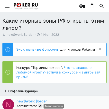
Какие игорные зоны РФ открыты этим
летом?
А
Д
new$world$order
1 Июн 2022
в
а
т
т
о
а
Эксклюзивные фрироллы
для игроков Poker.ru
р
н
т
а
е
ч
м
а
Конкурс “Термины покера":
Что ты знаешь о
ы
л
любимой игре? Участвуй в конкурсе и выигрывай
а
призы!
Оффлайн-турниры
new$world$order
N
Administrator
Автор месяца