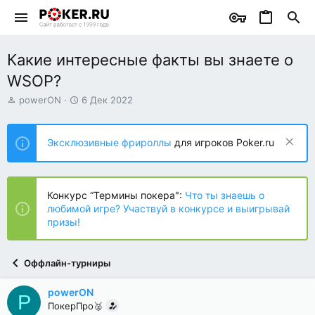
Какие интересные факты вы знаете о
WSOP?
А
Д
powerON
6 Дек 2022
в
а
т
т
о
а
Эксклюзивные фрироллы
для игроков Poker.ru
р
н
т
а
е
ч
м
а
Конкурс “Термины покера":
Что ты знаешь о
ы
л
любимой игре? Участвуй в конкурсе и выигрывай
а
призы!
Оффлайн-турниры
powerON
P
ПокерПро🥈