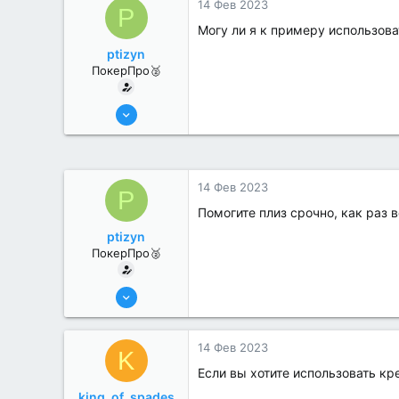
14 Фев 2023
P
Могу ли я к примеру использова
ptizyn
ПокерПро🥈
6 Июн 2022
281
0
14 Фев 2023
P
Помогите плиз срочно, как раз в
ptizyn
ПокерПро🥈
6 Июн 2022
281
0
14 Фев 2023
K
Если вы хотите использовать кр
king_of_spades