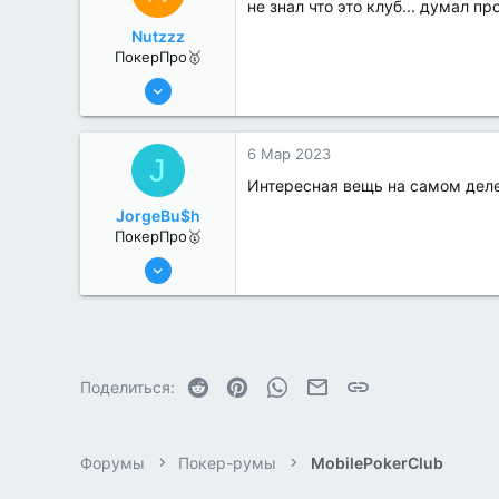
не знал что это клуб... думал п
Nutzzz
ПокерПро🥇
8 Июн 2022
477
4
6 Мар 2023
J
Интересная вещь на самом дел
JorgeBu$h
ПокерПро🥇
25 Июл 2022
434
3
Reddit
Pinterest
WhatsApp
Электронная почта
Ссылка
Поделиться:
Форумы
Покер-румы
MobilePokerClub