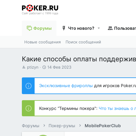
Форумы
Что нового?
Пользова
Новые сообщения
Поиск сообщений
Какие способы оплаты поддержив
А
Д
ptizyn
14 Фев 2023
в
а
т
т
о
а
Эксклюзивные фрироллы
для игроков Poker.r
р
н
т
а
е
ч
м
а
Конкурс “Термины покера":
Что ты знаешь о 
ы
л
а
Форумы
Покер-румы
MobilePokerClub