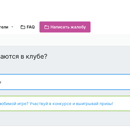
тели
FAQ
Написать жалобу
аются в клубе?
u
любимой игре? Участвуй в конкурсе и выигрывай призы!