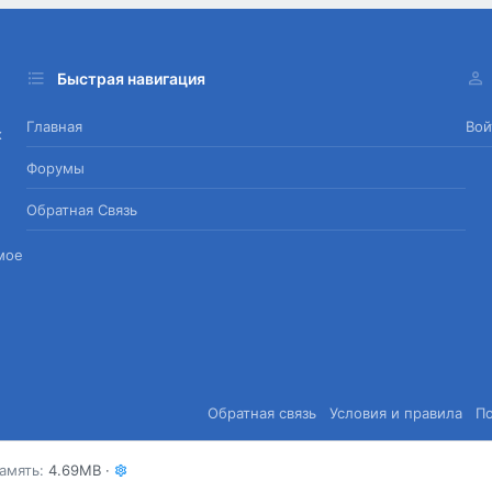
Быстрая навигация
Главная
Вой
х
Форумы
Обратная Связь
мое
Обратная связь
Условия и правила
П
амять
4.69MB