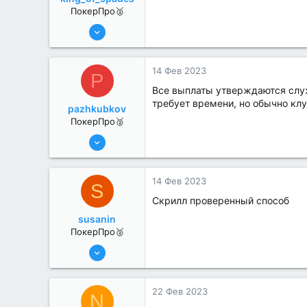
ПокерПро🥈
6 Июн 2022
395
0
14 Фев 2023
P
Все выплаты утверждаются служб
требует времени, но обычно клу
pazhkubkov
ПокерПро🥈
6 Июн 2022
287
0
14 Фев 2023
S
Скрилл проверенный способ
susanin
ПокерПро🥈
6 Июн 2022
330
1
22 Фев 2023
N