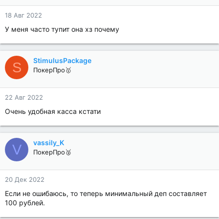
18 Авг 2022
У меня часто тупит она хз почему
StimulusPackage
S
ПокерПро🥇
22 Авг 2022
Очень удобная касса кстати
vassily_K
V
ПокерПро🥈
20 Дек 2022
Если не ошибаюсь, то теперь минимальный деп составляет
100 рублей.