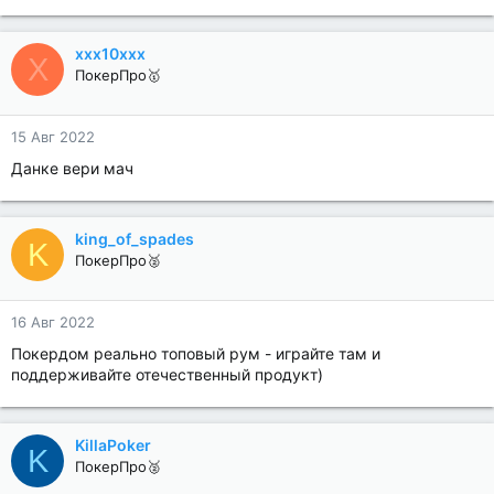
xxx10xxx
X
ПокерПро🥇
15 Авг 2022
Данке вери мач
king_of_spades
K
ПокерПро🥈
16 Авг 2022
Покердом реально топовый рум - играйте там и
поддерживайте отечественный продукт)
KillaPoker
K
ПокерПро🥈