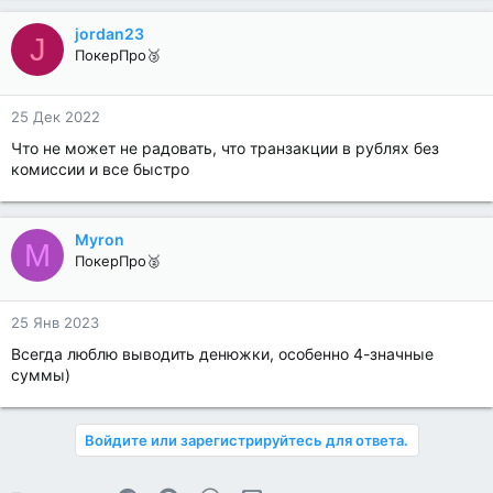
jordan23
J
ПокерПро🥉
25 Дек 2022
Что не может не радовать, что транзакции в рублях без
комиссии и все быстро
Myron
M
ПокерПро🥈
25 Янв 2023
Всегда люблю выводить денюжки, особенно 4-значные
суммы)
Войдите или зарегистрируйтесь для ответа.