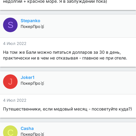
недолгий + красное море. Я в заблуждении пока)
Stepanko
S
ПокерПро🥈
4 Июл 2022
На том же Бали можно питаться долларов за 30 в день,
практически ни в чем не отказывая - главное не при отеле.
Joker1
J
ПокерПро🥇
4 Июл 2022
Путешественники, если медовый месяц - посоветуйте куда?)
Casha
C
ПокерПро🥈