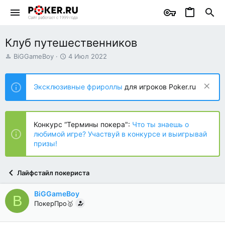
Клуб путешественников
А
Д
BiGGameBoy
4 Июл 2022
в
а
т
т
о
а
Эксклюзивные фрироллы
для игроков Poker.ru
р
н
т
а
е
ч
м
а
Конкурс “Термины покера":
Что ты знаешь о
ы
л
любимой игре? Участвуй в конкурсе и выигрывай
а
призы!
Лайфстайл покериста
BiGGameBoy
B
ПокерПро🥇