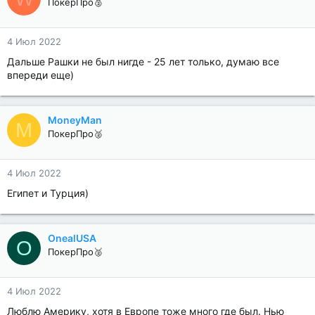
ПокерПро🥈
4 Июл 2022
Дальше Рашки не был нигде - 25 лет только, думаю все
впереди еще)
MoneyMan
M
ПокерПро🥈
4 Июл 2022
Египет и Турция)
OnealUSA
O
ПокерПро🥈
4 Июл 2022
Люблю Америку, хотя в Европе тоже много где был. Нью