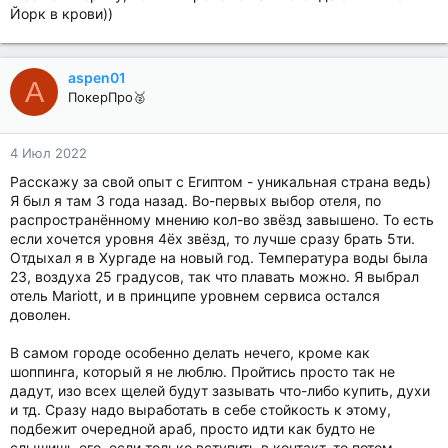
Йорк в крови))
aspen01
A
ПокерПро🥈
4 Июл 2022
Расскажу за свой опыт с Египтом - уникальная страна ведь)
Я был я там 3 года назад. Во-первых выбор отеля, по
распространённому мнению кол-во звёзд завышено. То есть
если хочется уровня 4ёх звёзд, то лучше сразу брать 5ти.
Отдыхал я в Хургаде на новый год. Температура воды была
23, воздуха 25 градусов, так что плавать можно. Я выбрал
отель Mariott, и в принципе уровнем сервиса остался
доволен.
В самом городе особенно делать нечего, кроме как
шоппинга, который я не люблю. Пройтись просто так не
дадут, изо всех щелей будут зазывать что-либо купить, духи
и тд. Сразу надо выработать в себе стойкость к этому,
подбежит очередной араб, просто идти как будто не
слышишь его, если только вступить в контакт, то потом