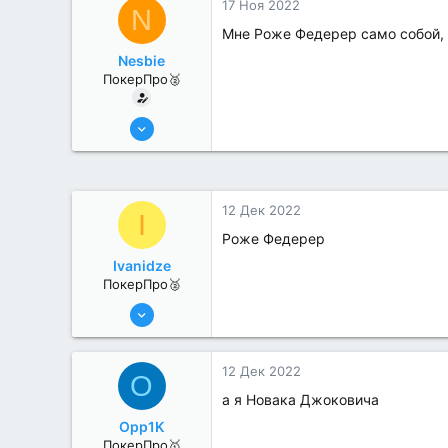
17 Ноя 2022
N
Мне Роже Федерер само собой, 
Nesbie
ПокерПро🥈
13 Июн 2022
380
0
12 Дек 2022
I
Роже Федерер
Ivanidze
ПокерПро🥈
25 Июл 2022
390
0
12 Дек 2022
O
а я Новака Джоковича
Opp1K
ПокерПро🥇