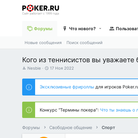
Форумы
Что нового?
Пользова
Новые сообщения
Поиск сообщений
Кого из теннисистов вы уважаете 
А
Д
Nesbie
17 Ноя 2022
в
а
т
т
о
а
Эксклюзивные фрироллы
для игроков Poker.r
р
н
т
а
е
ч
м
а
Конкурс “Термины покера":
Что ты знаешь о 
ы
л
а
Форумы
Свободное общение
Спорт