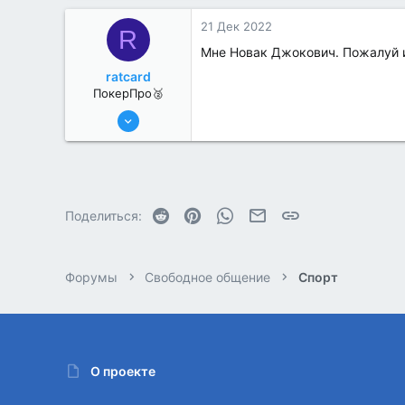
21 Дек 2022
R
Мне Новак Джокович. Пожалуй 
ratcard
ПокерПро🥈
13 Июн 2022
334
0
Reddit
Pinterest
WhatsApp
Электронная почта
Ссылка
Поделиться:
Форумы
Свободное общение
Спорт
О проекте