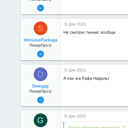
25 Июл 2022
476
0
12 Дек 2022
S
Не смотрю теннис вообще
StimulusPackage
ПокерПро🥇
25 Июл 2022
430
2
12 Дек 2022
D
А как же Рафа Надаль)
Dawggg
ПокерПро🥇
25 Июл 2022
435
1
12 Дек 2022
G
StimulusPackage написал(а):