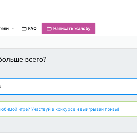
тели
FAQ
Написать жалобу
больше всего?
u
любимой игре? Участвуй в конкурсе и выигрывай призы!