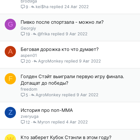
brod9ga
kei$ha
24 Авг 2022
9
Пивко после спортзала - можно ли?
G
Georgiy
@frika
9 Авг 2022
19
Беговая дорожка кто что думает?
A
aspen01
AgroMonkey
9 Авг 2022
20
Голден Стэйт выиграли первую игру финала.
F
Дотащат до победы?
freedom
AgroMonkey
9 Авг 2022
5
История про поп-ММА
Z
zveryuga
Myron
4 Авг 2022
12
Кто заберет Кубок Стэнли в этом году?
W