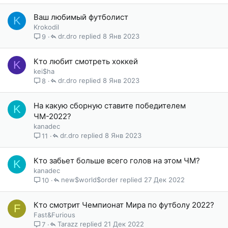
Ваш любимый футболист
K
Krokodil
dr.dro
8 Янв 2023
9
Кто любит смотреть хоккей
K
kei$ha
dr.dro
8 Янв 2023
8
На какую сборную ставите победителем
K
ЧМ-2022?
kanadec
dr.dro
8 Янв 2023
11
Кто забьет больше всего голов на этом ЧМ?
K
kanadec
new$world$order
27 Дек 2022
10
Кто смотрит Чемпионат Мира по футболу 2022?
F
Fast&Furious
Tarazz
21 Дек 2022
7