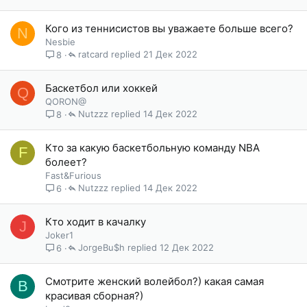
Кого из теннисистов вы уважаете больше всего?
N
Nesbie
ratcard
21 Дек 2022
8
Баскетбол или хоккей
Q
QORON@
Nutzzz
14 Дек 2022
8
Кто за какую баскетбольную команду NBA
F
болеет?
Fast&Furious
Nutzzz
14 Дек 2022
6
Кто ходит в качалку
J
Joker1
JorgeBu$h
12 Дек 2022
6
Смотрите женский волейбол?) какая самая
B
красивая сборная?)