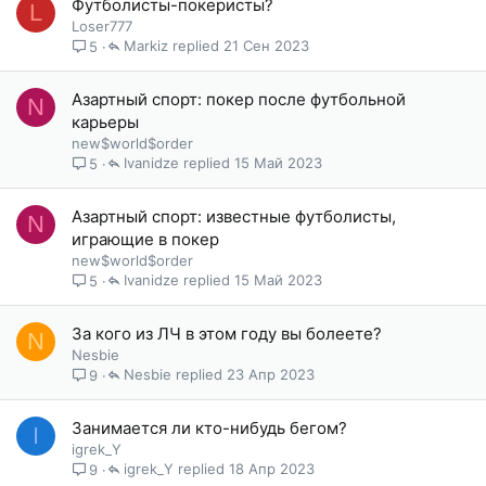
Футболисты-покеристы?
L
Loser777
Markiz
21 Сен 2023
5
Азартный спорт: покер после футбольной
N
карьеры
new$world$order
Ivanidze
15 Май 2023
5
Азартный спорт: известные футболисты,
N
играющие в покер
new$world$order
Ivanidze
15 Май 2023
5
За кого из ЛЧ в этом году вы болеете?
N
Nesbie
Nesbie
23 Апр 2023
9
Занимается ли кто-нибудь бегом?
I
igrek_Y
igrek_Y
18 Апр 2023
9