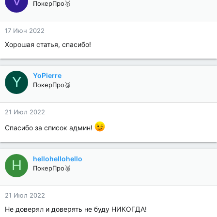
V
ПокерПро🥇
17 Июн 2022
Хорошая статья, спасибо!
YoPierre
Y
ПокерПро🥈
21 Июл 2022
Спасибо за список админ!
hellohellohello
H
ПокерПро🥈
21 Июл 2022
Не доверял и доверять не буду НИКОГДА!