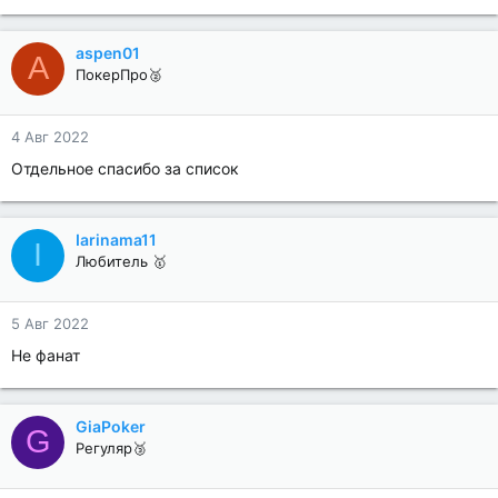
aspen01
A
ПокерПро🥈
4 Авг 2022
Отдельное спасибо за список
Iarinama11
I
Любитель 🥇
5 Авг 2022
Не фанат
GiaPoker
G
Регуляр🥉