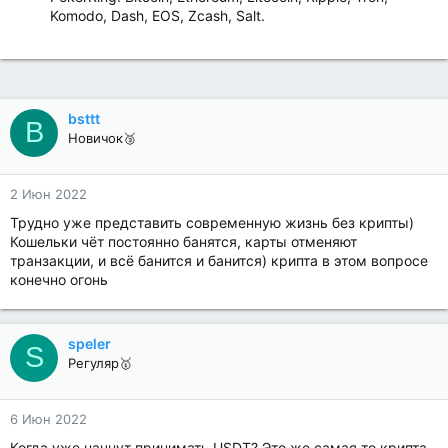
Komodo, Dash, EOS, Zcash, Salt.
bsttt
B
Новичок🥉
2 Июн 2022
Трудно уже представить современную жизнь без крипты)
Кошельки чёт постоянно банятся, карты отменяют
транзакции, и всё банится и банится) крипта в этом вопросе
конечно огонь
speler
S
Регуляр🥇
6 Июн 2022
Когда уже начнут принимать USDT? Это же самая то крипта