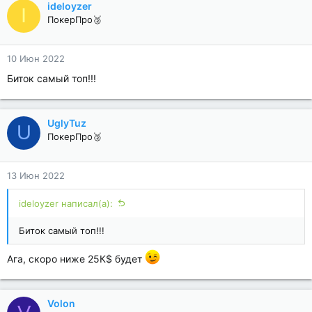
ideloyzer
I
ПокерПро🥈
10 Июн 2022
Биток самый топ!!!
UglyTuz
U
ПокерПро🥈
13 Июн 2022
ideloyzer написал(а):
Биток самый топ!!!
Ага, скоро ниже 25К$ будет
Volon