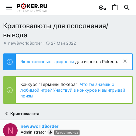
Криптовалюты для пополнения/
вывода
А
Д
new$world$order
27 Май 2022
в
а
т
т
о
а
Эксклюзивные фрироллы
для игроков Poker.ru
р
н
т
а
е
ч
м
а
Конкурс “Термины покера":
Что ты знаешь о
ы
л
любимой игре? Участвуй в конкурсе и выигрывай
а
призы!
Криптовалюта
new$world$order
N
Administrator
Автор месяца