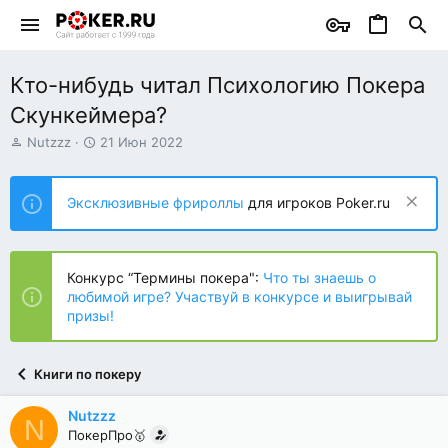
Кто-нибудь читал Психологию Покера
Скункеймера?
А
Д
Nutzzz
21 Июн 2022
в
а
т
т
о
а
Эксклюзивные фрироллы
для игроков Poker.ru
р
н
т
а
е
ч
м
а
Конкурс “Термины покера":
Что ты знаешь о
ы
л
любимой игре? Участвуй в конкурсе и выигрывай
а
призы!
Книги по покеру
Nutzzz
N
ПокерПро🥇