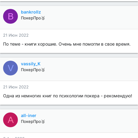
bankrollz
B
ПокерПро🥈
21 Июн 2022
По теме - книги хорошие. Очень мне помогли в свое время.
vassily_K
V
ПокерПро🥈
21 Июн 2022
Одна из немногих книг по психологии покера - рекомендую!
all-iner
A
ПокерПро🥈