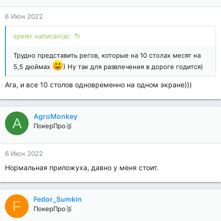
6 Июн 2022
speler написал(а):
Трудно представить регов, которые на 10 столах месят на
5,5 дюймах
) Ну так для развлечения в дороге годится)
Ага, и все 10 столов одновременно на одном экране)))
AgroMonkey
A
ПокерПро🥈
6 Июн 2022
Нормальная приложуха, давно у меня стоит.
Fedor_Sumkin
F
ПокерПро🥈