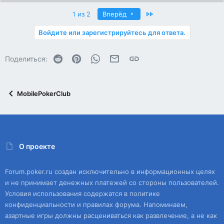
Last
1 из 2
Вперёд
Войдите или зарегистрируйтесь для ответа.
Reddit
Pinterest
WhatsApp
Электронная почта
Ссылка
Поделиться:
MobilePokerClub
О проекте
Forum.poker.ru создан исключительно в информационных целях
и не принимает денежных платежей со стороны пользователей.
Условия использования содержатся в политике
конфиденциальности и правилах форума. Напоминаем,
азартные игры должны расцениваться как развлечение, а не как