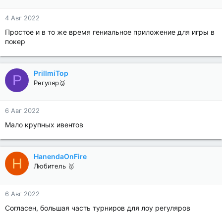
4 Авг 2022
Простое и в то же время гениальное приложение для игры в
покер
PrillmiTop
P
Регуляр🥈
6 Авг 2022
Мало крупных ивентов
HanendaOnFire
H
Любитель 🥇
6 Авг 2022
Согласен, большая часть турниров для лоу регуляров