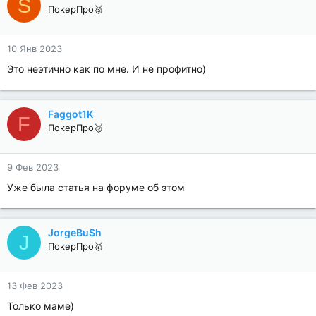
S
ПокерПро🥈
10 Янв 2023
Это неэтично как по мне. И не профитно)
Faggot1K
F
ПокерПро🥈
9 Фев 2023
Уже была статья на форуме об этом
JorgeBu$h
J
ПокерПро🥇
13 Фев 2023
Только маме)