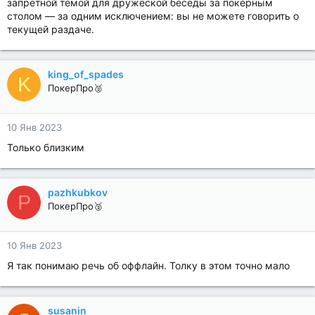
запретной темой для дружеской беседы за покерным
столом — за одним исключением: вы не можете говорить о
текущей раздаче.
king_of_spades
K
ПокерПро🥈
10 Янв 2023
Только близким
pazhkubkov
P
ПокерПро🥈
10 Янв 2023
Я так понимаю речь об оффлайн. Толку в этом точно мало
susanin