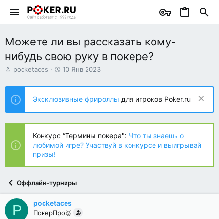
Можете ли вы рассказать кому-
нибудь свою руку в покере?
А
Д
pocketaces
10 Янв 2023
в
а
т
т
о
а
Эксклюзивные фрироллы
для игроков Poker.ru
р
н
т
а
е
ч
м
а
Конкурс “Термины покера":
Что ты знаешь о
ы
л
любимой игре? Участвуй в конкурсе и выигрывай
а
призы!
Оффлайн-турниры
pocketaces
P
ПокерПро🥈