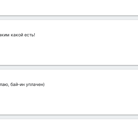
аким какой есть!
елаю, бай-ин уплачен)