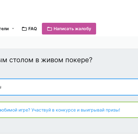
тели
FAQ
Написать жалобу
ым столом в живом покере?
u
любимой игре? Участвуй в конкурсе и выигрывай призы!