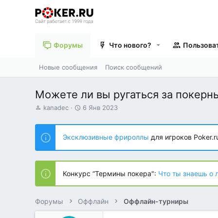
Форумы
Что нового?
Пользова
Новые сообщения
Поиск сообщений
Можете ли вы ругаться за покерн
А
Д
kanadec
6 Янв 2023
в
а
т
т
о
а
Эксклюзивные фрироллы
для игроков Poker.r
р
н
т
а
е
ч
м
а
Конкурс “Термины покера":
Что ты знаешь о 
ы
л
а
Форумы
Оффлайн
Оффлайн-турниры