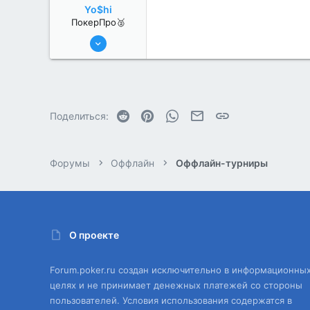
Yo$hi
ПокерПро🥈
25 Июл 2022
371
0
Reddit
Pinterest
WhatsApp
Электронная почта
Ссылка
Поделиться:
Форумы
Оффлайн
Оффлайн-турниры
О проекте
Forum.poker.ru создан исключительно в информационны
целях и не принимает денежных платежей со стороны
пользователей. Условия использования содержатся в