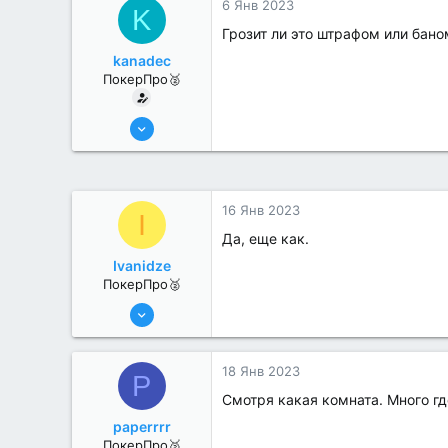
6 Янв 2023
K
Грозит ли это штрафом или бано
kanadec
ПокерПро🥈
17 Авг 2022
284
0
16 Янв 2023
I
Да, еще как.
Ivanidze
ПокерПро🥈
25 Июл 2022
390
0
18 Янв 2023
P
Смотря какая комната. Много гд
paperrrr
ПокерПро🥈