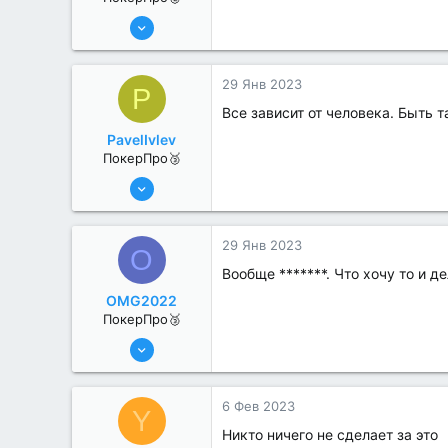
8 Июн 2022
258
4
29 Янв 2023
P
Все зависит от человека. Быть т
PavelIvlev
ПокерПро🥉
25 Июл 2022
195
0
29 Янв 2023
O
Вообще *******. Что хочу то и д
OMG2022
ПокерПро🥉
25 Июл 2022
224
0
6 Фев 2023
Y
Никто ничего не сделает за это