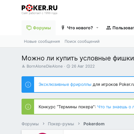
Форумы
Что нового?
Пользова
Новые сообщения
Поиск сообщений
Можно ли купить условные фишки
А
Д
BornAloneDieAlone
26 Авг 2022
в
а
т
т
о
а
Эксклюзивные фрироллы
для игроков Poker.r
р
н
т
а
е
ч
м
а
Конкурс “Термины покера":
Что ты знаешь о 
ы
л
а
Форумы
Покер-румы
Pokerdom