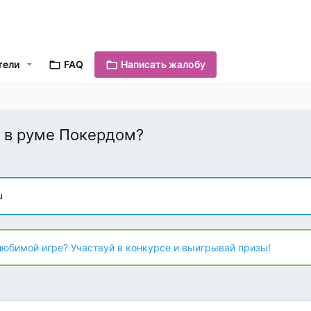
тели
FAQ
Написать жалобу
 в руме Покердом?
u
любимой игре? Участвуй в конкурсе и выигрывай призы!