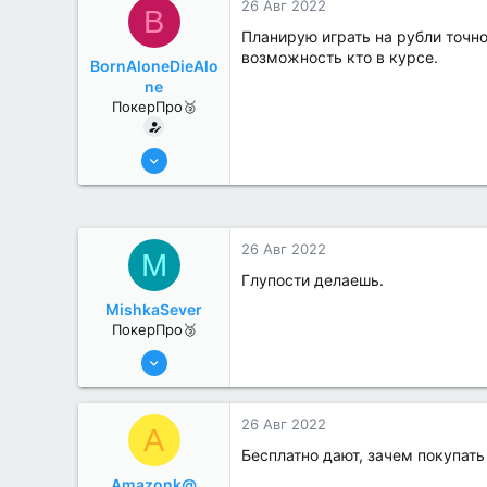
26 Авг 2022
B
Планирую играть на рубли точно
возможность кто в курсе.
BornAloneDieAlo
ne
ПокерПро🥉
17 Авг 2022
216
0
26 Авг 2022
M
Глупости делаешь.
MishkaSever
ПокерПро🥉
17 Авг 2022
200
0
26 Авг 2022
A
Бесплатно дают, зачем покупать
Amazonk@