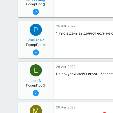
ПокерПро🥉
17 Авг 2022
192
0
26 Авг 2022
P
1 тыс в день выделяют если не
PunisheR
ПокерПро🥉
17 Авг 2022
189
0
26 Авг 2022
L
Не покупай чтобы играть беспла
Lexa3
ПокерПро🥉
17 Авг 2022
194
1
26 Авг 2022
M