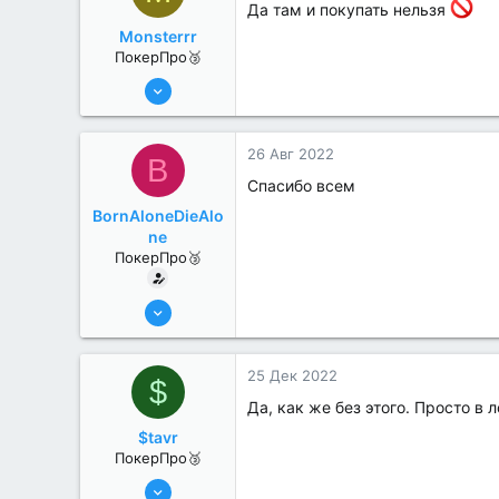
Да там и покупать нельзя
Monsterrr
ПокерПро🥉
17 Авг 2022
179
0
26 Авг 2022
B
Спасибо всем
BornAloneDieAlo
ne
ПокерПро🥉
17 Авг 2022
216
0
25 Дек 2022
$
Да, как же без этого. Просто в
$tavr
ПокерПро🥉
6 Июн 2022