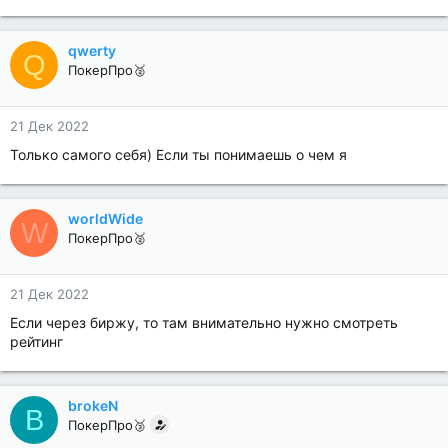
qwerty
Q
ПокерПро🥈
21 Дек 2022
Только самого себя) Если ты понимаешь о чем я
worldWide
W
ПокерПро🥈
21 Дек 2022
Если через биржу, то там внимательно нужно смотреть
рейтинг
brokeN
B
ПокерПро🥉