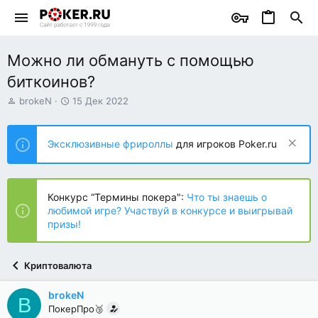
Можно ли обмануть с помощью
биткоинов?
А
Д
brokeN
15 Дек 2022
в
а
т
т
о
а
Эксклюзивные фрироллы
для игроков Poker.ru
р
н
т
а
е
ч
м
а
Конкурс “Термины покера":
Что ты знаешь о
ы
л
любимой игре? Участвуй в конкурсе и выигрывай
а
призы!
Криптовалюта
brokeN
B
ПокерПро🥉