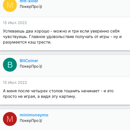
mtt-killer
M
ПокерПро🥈
15 Июл 2022
Успеваешь два хорошо - можно и три если уверенно себя
чувствуешь. Главное удовольствие получать от игры - ну и
разумеется кэш грести.
BitCoiner
B
ПокерПро🥈
15 Июл 2022
А меня после четырех столов тошнить начинает - и это
просто не играя, а видя эту картину.
minimoneymo
M
ПокерПро🥈