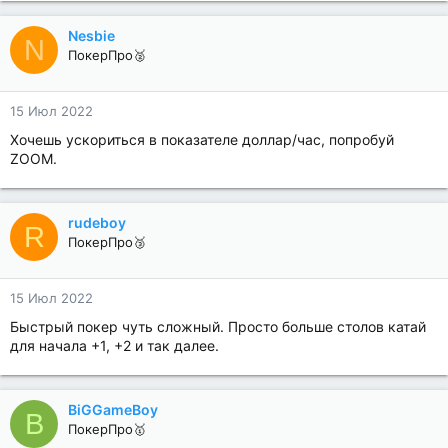
Nesbie
N
ПокерПро🥈
15 Июл 2022
Хочешь ускориться в показателе доллар/час, попробуй
ZOOM.
rudeboy
R
ПокерПро🥉
15 Июл 2022
Быстрый покер чуть сложный. Просто больше столов катай
для начала +1, +2 и так далее.
BiGGameBoy
B
ПокерПро🥇