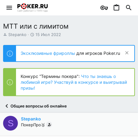
МТТ или с лимитом
А
Д
Stepanko
15 Июл 2022
в
а
т
т
о
а
Эксклюзивные фрироллы
для игроков Poker.ru
р
н
т
а
е
ч
м
а
Конкурс “Термины покера":
Что ты знаешь о
ы
л
любимой игре? Участвуй в конкурсе и выигрывай
а
призы!
Общие вопросы об онлайне
Stepanko
S
ПокерПро🥈