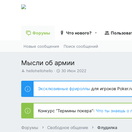
Форумы
Что нового?
Пользова
Новые сообщения
Поиск сообщений
Мысли об армии
А
Д
hellohellohello
30 Июн 2022
в
а
т
т
о
а
Эксклюзивные фрироллы
для игроков Poker.r
р
н
т
а
е
ч
м
а
Конкурс “Термины покера":
Что ты знаешь о 
ы
л
а
Форумы
Свободное общение
Флудилка