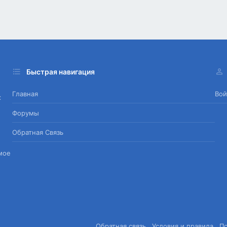
Быстрая навигация
Главная
Вой
х
Форумы
Обратная Связь
мое
Обратная связь
Условия и правила
П