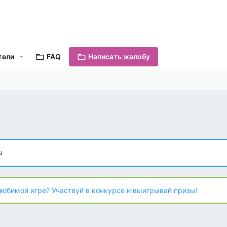
тели
FAQ
Написать жалобу
u
любимой игре? Участвуй в конкурсе и выигрывай призы!