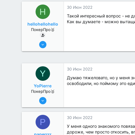
30 Июн 2022
H
Такой интересный вопрос - не д
Как вы думаете - можно вытащит
hellohellohello
ПокерПро🥈
8 Июн 2022
367
3
30 Июн 2022
Y
Думаю тяжеловато, но у меня зн
освободили, но поймому это ед
YoPierre
ПокерПро🥈
13 Июн 2022
357
0
30 Июн 2022
P
У меня одного знакомого повяза
дороже, чем просто откосить, в
paperrrr