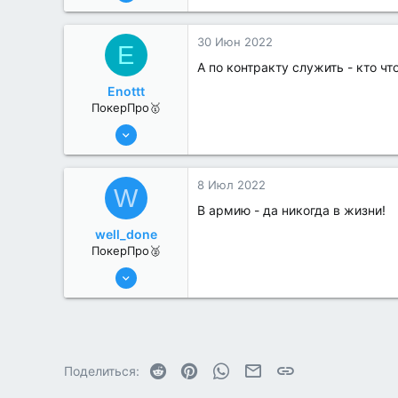
479
2
30 Июн 2022
E
А по контракту служить - кто чт
Enottt
ПокерПро🥇
13 Июн 2022
408
0
8 Июл 2022
W
В армию - да никогда в жизни!
well_done
ПокерПро🥈
6 Июн 2022
350
0
Reddit
Pinterest
WhatsApp
Электронная почта
Ссылка
Поделиться: