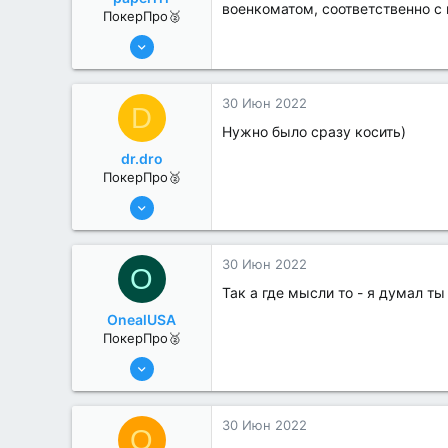
военкоматом, соответственно с
ПокерПро🥈
8 Июн 2022
258
4
30 Июн 2022
D
Нужно было сразу косить)
dr.dro
ПокерПро🥈
6 Июн 2022
291
0
30 Июн 2022
O
Так а где мысли то - я думал т
OnealUSA
ПокерПро🥈
13 Июн 2022
380
2
30 Июн 2022
Q