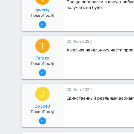
Проще перевести в какую-нибудь
получать не будет.
qwerty
ПокерПро🥈
13 Июн 2022
379
0
30 Июн 2022
T
А нельзя начальнику части проп
Tarazz
ПокерПро🥈
13 Июн 2022
325
2
30 Июн 2022
J
Единственный реальный вариант
JoJo10
ПокерПро🥈
13 Июн 2022
359
3