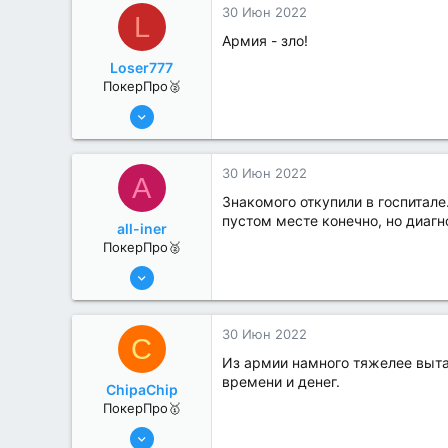
30 Июн 2022
L
Армия - зло!
Loser777
ПокерПро🥈
13 Июн 2022
370
0
30 Июн 2022
A
Знакомого откупили в госпитале
пустом месте конечно, но диагн
all-iner
ПокерПро🥈
6 Июн 2022
320
1
30 Июн 2022
C
Из армии намного тяжелее выта
времени и денег.
ChipaChip
ПокерПро🥇
8 Июн 2022