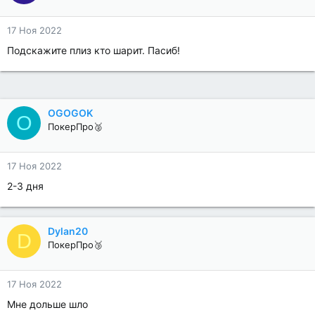
17 Ноя 2022
Подскажите плиз кто шарит. Пасиб!
OGOGOK
O
ПокерПро🥈
17 Ноя 2022
2-3 дня
Dylan20
D
ПокерПро🥉
17 Ноя 2022
Мне дольше шло