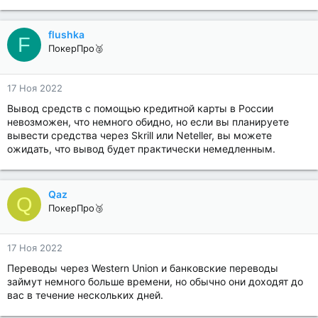
flushka
F
ПокерПро🥈
17 Ноя 2022
Вывод средств с помощью кредитной карты в России
невозможен, что немного обидно, но если вы планируете
вывести средства через Skrill или Neteller, вы можете
ожидать, что вывод будет практически немедленным.
Qaz
Q
ПокерПро🥉
17 Ноя 2022
Переводы через Western Union и банковские переводы
займут немного больше времени, но обычно они доходят до
вас в течение нескольких дней.