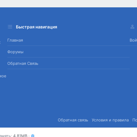
Быстрая навигация
Главная
Вой
х
Форумы
Обратная Связь
мое
Обратная связь
Условия и правила
П
амять
4.81MB