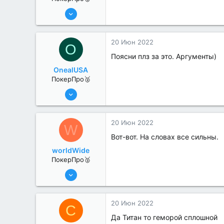
6 Июн 2022
395
0
20 Июн 2022
O
Поясни плз за это. Аргументы)
OnealUSA
ПокерПро🥈
13 Июн 2022
380
2
20 Июн 2022
W
Вот-вот. На словах все сильны.
worldWide
ПокерПро🥈
13 Июн 2022
346
0
20 Июн 2022
C
Да Титан то геморой сплошной