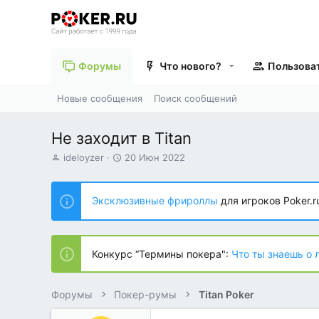
Форумы
Что нового?
Пользова
Новые сообщения
Поиск сообщений
Не заходит в Titan
А
Д
ideloyzer
20 Июн 2022
в
а
т
т
о
а
Эксклюзивные фрироллы
для игроков Poker.r
р
н
т
а
е
ч
м
а
Конкурс “Термины покера":
Что ты знаешь о 
ы
л
а
Форумы
Покер-румы
Titan Poker