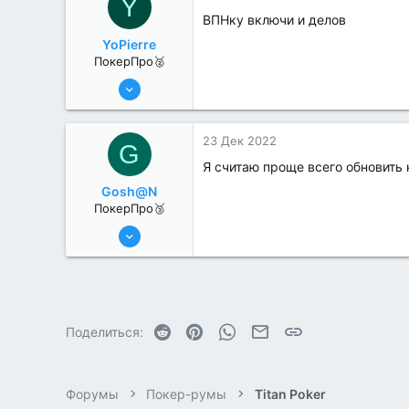
Y
ВПНку включи и делов
YoPierre
ПокерПро🥈
13 Июн 2022
357
0
23 Дек 2022
G
Я считаю проще всего обновить 
Gosh@N
ПокерПро🥉
17 Авг 2022
227
1
Reddit
Pinterest
WhatsApp
Электронная почта
Ссылка
Поделиться:
Форумы
Покер-румы
Titan Poker