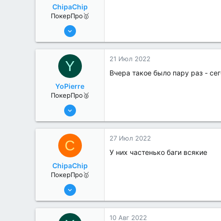
ChipaChip
ПокерПро🥇
8 Июн 2022
479
2
21 Июл 2022
Y
Вчера такое было пару раз - се
YoPierre
ПокерПро🥈
13 Июн 2022
357
0
27 Июл 2022
C
У них частенько баги всякие
ChipaChip
ПокерПро🥇
8 Июн 2022
479
2
10 Авг 2022