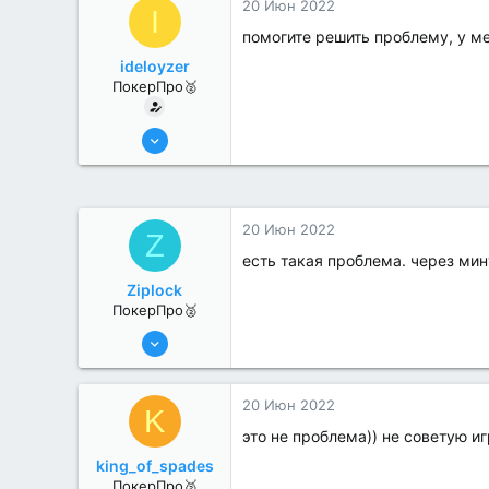
20 Июн 2022
I
помогите решить проблему, у ме
ideloyzer
ПокерПро🥈
6 Июн 2022
352
0
20 Июн 2022
Z
есть такая проблема. через мин
Ziplock
ПокерПро🥈
13 Июн 2022
354
0
20 Июн 2022
K
это не проблема)) не советую иг
king_of_spades
ПокерПро🥈