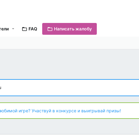
тели
FAQ
Написать жалобу
u
любимой игре? Участвуй в конкурсе и выигрывай призы!