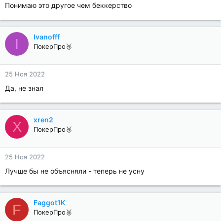
Понимаю это другое чем беккерство
Ivanofff
I
ПокерПро🥉
25 Ноя 2022
Да, не знал
xren2
X
ПокерПро🥉
25 Ноя 2022
Лучше бы не объясняли - теперь не усну
Faggot1K
F
ПокерПро🥈