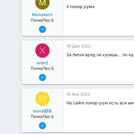
M
У покер рума
Monsterrr
ПокерПро🥉
17 Авг 2022
179
0
30 Дек 2022
X
За битки вряд ли купишь... по к
xren2
ПокерПро🥉
17 Авг 2022
201
0
18 Янв 2023
M
На сайте покер-рум есть вся ин
more$$$
ПокерПро🥈
8 Июн 2022
296