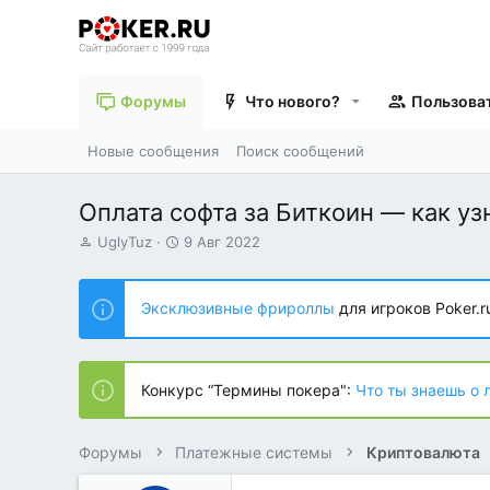
Форумы
Что нового?
Пользова
Новые сообщения
Поиск сообщений
Оплата софта за Биткоин — как уз
А
Д
UglyTuz
9 Авг 2022
в
а
т
т
о
а
Эксклюзивные фрироллы
для игроков Poker.r
р
н
т
а
е
ч
м
а
Конкурс “Термины покера":
Что ты знаешь о 
ы
л
а
Форумы
Платежные системы
Криптовалюта