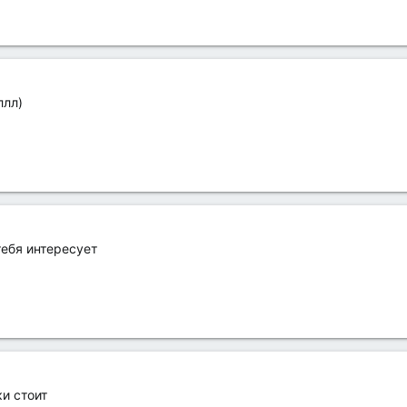
ллл)
тебя интересует
ки стоит