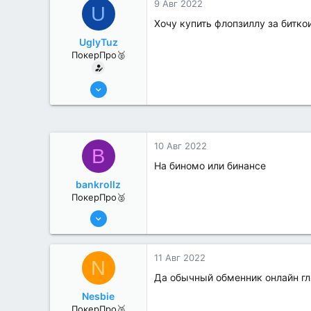
9 Авг 2022
U
Хочу купить флопзиллу за битко
UglyTuz
ПокерПро🥈
13 Июн 2022
376
4
10 Авг 2022
B
На биномо или бинансе
bankrollz
ПокерПро🥈
8 Июн 2022
363
0
11 Авг 2022
N
Да обычный обменник онлайн гл
Nesbie
ПокерПро🥈