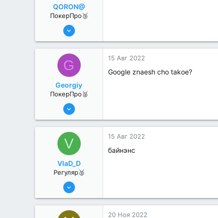
QORON@
ПокерПро🥉
25 Июл 2022
248
0
15 Авг 2022
G
Google znaesh cho takoe?
Georgiy
ПокерПро🥈
13 Июн 2022
345
1
15 Авг 2022
V
байнэнс
VlaD_D
Регуляр🥈
19 Июл 2022
74
0
20 Ноя 2022