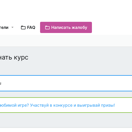
тели
FAQ
Написать жалобу
нать курс
u
любимой игре? Участвуй в конкурсе и выигрывай призы!