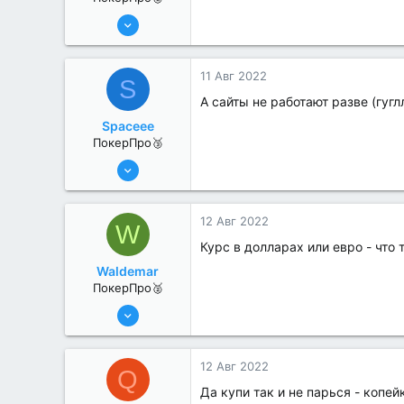
13 Июн 2022
380
0
11 Авг 2022
S
А сайты не работают разве (гугл
Spaceee
ПокерПро🥉
11 Авг 2022
239
1
12 Авг 2022
W
Курс в долларах или евро - что 
Waldemar
ПокерПро🥈
25 Июл 2022
362
1
12 Авг 2022
Q
Да купи так и не парься - копей