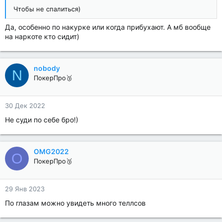
Чтобы не спалиться)
Да, особенно по накурке или когда прибухают. А мб вообще
на наркоте кто сидит)
nobody
N
ПокерПро🥉
30 Дек 2022
Не суди по себе бро!)
OMG2022
O
ПокерПро🥉
29 Янв 2023
По глазам можно увидеть много теллсов