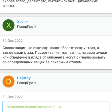
скорее всего, делают это, пытаясь скрыть физические
жесты.
Xavier
X
ПокерПро🥉
30 Дек 2022
Солнцезащитные очки скрывают области вокруг глаз, а
также сами глаза. Подергивание глаз, взгляд на свои фишки
или отведение взгляда от оппонента могут сигнализировать
об определенных вещах за покерным столом.
De$troy
D
ПокерПро🥉
30 Дек 2022
BornAloneDieAlone написал(а):