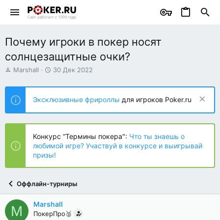
Почему игроки в покер носят
солнцезащитные очки?
А
Д
Marshall
30 Дек 2022
в
а
т
т
о
а
Эксклюзивные фрироллы
для игроков Poker.ru
р
н
т
а
е
ч
м
а
Конкурс “Термины покера":
Что ты знаешь о
ы
л
любимой игре? Участвуй в конкурсе и выигрывай
а
призы!
Оффлайн-турниры
Marshall
M
ПокерПро🥈