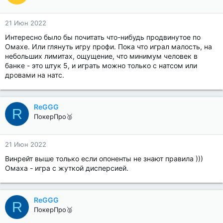
21 Июн 2022
Интересно было бы почитать что-нибудь продвинутое по
Омахе. Или глянуть игру профи. Пока что играл малость, на
небольших лимитах, ощущение, что минимум человек в
банке - это штук 5, и играть можно только с натсом или
дровами на натс.
ReGGG
R
ПокерПро🥈
21 Июн 2022
Винрейт выше только если опоненты не знают правила )))
Омаха - игра с жуткой дисперсией.
ReGGG
R
ПокерПро🥈