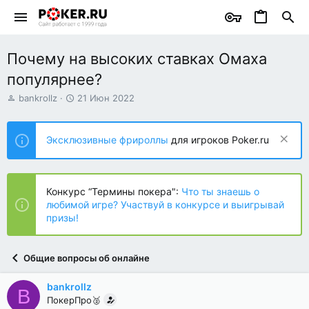
Почему на высоких ставках Омаха
популярнее?
А
Д
bankrollz
21 Июн 2022
в
а
т
т
о
а
Эксклюзивные фрироллы
для игроков Poker.ru
р
н
т
а
е
ч
м
а
Конкурс “Термины покера":
Что ты знаешь о
ы
л
любимой игре? Участвуй в конкурсе и выигрывай
а
призы!
Общие вопросы об онлайне
bankrollz
B
ПокерПро🥈