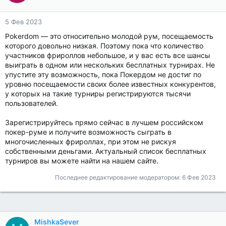
5 Фев 2023
Pokerdom — это относительно молодой рум, посещаемость
которого довольно низкая. Поэтому пока что количество
участников фрироллов небольшое, и у вас есть все шансы
выиграть в одном или нескольких бесплатных турнирах. Не
упустите эту возможность, пока Покердом не достиг по
уровню посещаемости своих более известных конкурентов,
у которых на такие турниры регистрируются тысячи
пользователей.
Зарегистрируйтесь прямо сейчас в лучшем российском
покер-руме и получите возможность сыграть в
многочисленных фрироллах, при этом не рискуя
собственными деньгами. Актуальный список бесплатных
турниров вы можете найти на нашем сайте.
Последнее редактирование модератором:
6 Фев 2023
MishkaSever