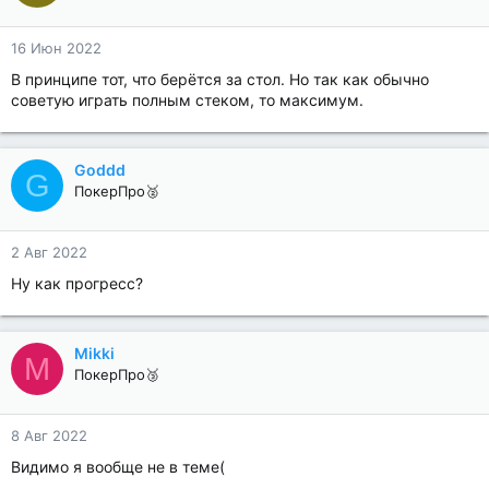
16 Июн 2022
В принципе тот, что берётся за стол. Но так как обычно
советую играть полным стеком, то максимум.
Goddd
G
ПокерПро🥈
2 Авг 2022
Ну как прогресс?
Mikki
M
ПокерПро🥉
8 Авг 2022
Видимо я вообще не в теме(