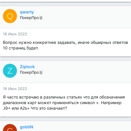
qwerty
Q
ПокерПро🥈
16 Июн 2022
Вопрос нужно конкретнее задавать, иначе обширных ответов
10 страниц будет.
Ziplock
Z
ПокерПро🥈
16 Июн 2022
Я часто встречаю в различных статьях что для обозначения
диапазонов карт может применяться символ +. Например
J9+ или A2s+ Что это означает?
gobliN
G