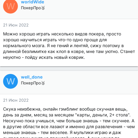
worldWide
W
ПокерПро🥈
21 Июн 2022
Можно хорошо играть несколько видов покера, просто
хорошо научиться играть что-то одно проще для
нормального мозга. Я не гений и лентяй, сижу поэтому в
длинной безлимитке как клоп в ковре, мне там уютно. Станет
неуютно - пойду искать новый коврик.
well_done
W
ПокерПро🥈
21 Июн 2022
Скука неизбежна, онлайн гэмблинг вообще скучная вещь,
день за днем, месяц за месяцем "карты, деньги, 2+ стола".
Нескучно пока учишься, чем больше знаешь - тем скучнее. А
в другие области все лазают и именно для развлечения - чем
меньше знаешь - тем веселее. Я мультики играю и даж