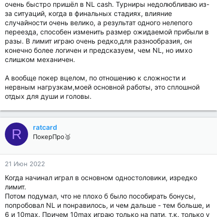
очень быстро пришёл в NL cash. Турниры недолюбливаю из-
за ситуаций, когда в финальных стадиях, влияние
случайности очень велико, а результат одного нелепого
переезда, способен изменить размер ожидаемой прибыли в
разы. В лимит играю очень редко,для разнообразия, он
конечно более логичен и предсказуем, чем NL, но имхо
слишком механичен.
А вообще покер вцелом, по отношению к сложности и
нервным нагрузкам,моей основной работы, это сплошной
отдых для души и головы.
ratcard
R
ПокерПро🥈
21 Июн 2022
Когда начинал играл в основном одностоловики, изредко
лимит.
Потом подумал, что не плохо б было пособирать бонусы,
попробовал NL и понравилось, и чем дальше - тем больше, и
6 и 10max. Причем 10max играю только на пати, т.к. только у