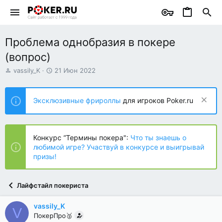
Проблема однобразия в покере
(вопрос)
А
Д
vassily_K
21 Июн 2022
в
а
т
т
о
а
Эксклюзивные фрироллы
для игроков Poker.ru
р
н
т
а
е
ч
м
а
Конкурс “Термины покера":
Что ты знаешь о
ы
л
любимой игре? Участвуй в конкурсе и выигрывай
а
призы!
Лайфстайл покериста
vassily_K
V
ПокерПро🥈