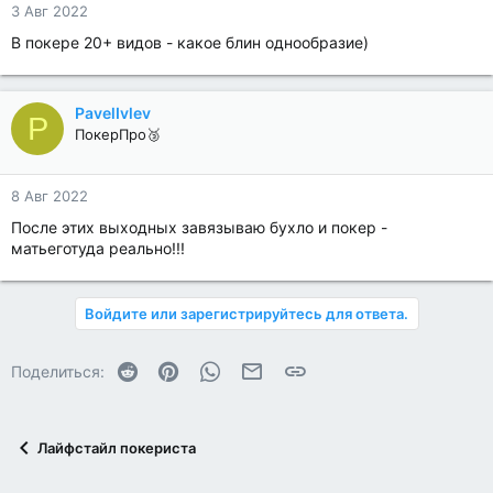
3 Авг 2022
В покере 20+ видов - какое блин однообразие)
PavelIvlev
P
ПокерПро🥉
8 Авг 2022
После этих выходных завязываю бухло и покер -
матьеготуда реально!!!
Войдите или зарегистрируйтесь для ответа.
Reddit
Pinterest
WhatsApp
Электронная почта
Ссылка
Поделиться:
Лайфстайл покериста