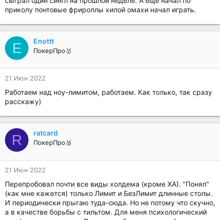
сыграл один сингл на прошлой неделе. А еще начал по
приколу понтовые фрироллы хилой омахи начал играть.
Enottt
E
ПокерПро🥇
21 Июн 2022
Работаем над ноу-лимитом, работаем. Как только, так сразу
расскажу)
ratcard
R
ПокерПро🥈
21 Июн 2022
Перепробовал почти все виды холдема (кроме ХА). "Понял"
(как мне кажется) только Лимит и БезЛимит длинные столы.
И периодически прыгаю туда-сюда. Но не потому что скучно,
а в качестве борьбы с тильтом. Для меня психологический