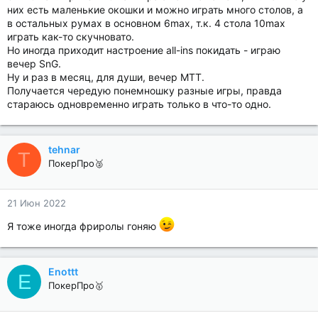
них есть маленькие окошки и можно играть много столов, а
в остальных румах в основном 6max, т.к. 4 стола 10max
играть как-то скучновато.
Но иногда приходит настроение all-ins покидать - играю
вечер SnG.
Ну и раз в месяц, для души, вечер MTT.
Получается чередую понемношку разные игры, правда
стараюсь одновременно играть только в что-то одно.
tehnar
T
ПокерПро🥈
21 Июн 2022
Я тоже иногда фриролы гоняю
Enottt
E
ПокерПро🥇