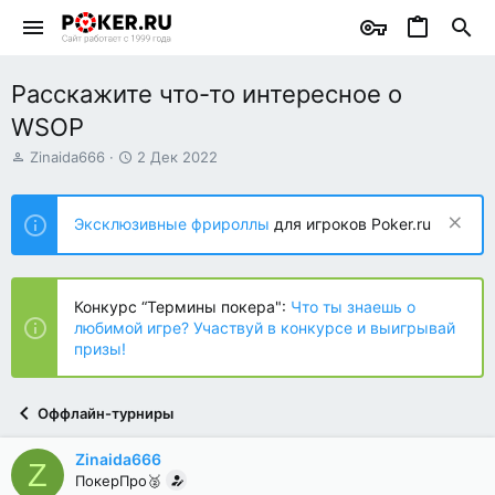
Расскажите что-то интересное о
WSOP
А
Д
Zinaida666
2 Дек 2022
в
а
т
т
о
а
Эксклюзивные фрироллы
для игроков Poker.ru
р
н
т
а
е
ч
м
а
Конкурс “Термины покера":
Что ты знаешь о
ы
л
любимой игре? Участвуй в конкурсе и выигрывай
а
призы!
Оффлайн-турниры
Zinaida666
Z
ПокерПро🥈