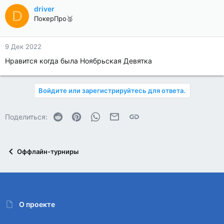
driver
D
ПокерПро🥈
9 Дек 2022
Нравится когда была Ноябрьская Девятка
Войдите или зарегистрируйтесь для ответа.
Reddit
Pinterest
WhatsApp
Электронная почта
Ссылка
Поделиться:
Оффлайн-турниры
О проекте