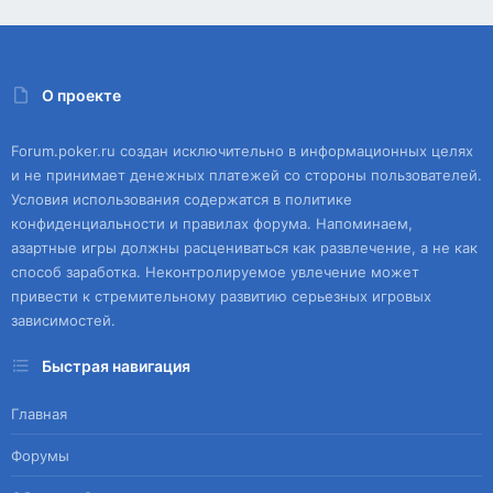
О проекте
Forum.poker.ru создан исключительно в информационных целях
и не принимает денежных платежей со стороны пользователей.
Условия использования содержатся в политике
конфиденциальности и правилах форума. Напоминаем,
азартные игры должны расцениваться как развлечение, а не как
способ заработка. Неконтролируемое увлечение может
привести к стремительному развитию серьезных игровых
зависимостей.
Быстрая навигация
Главная
Форумы