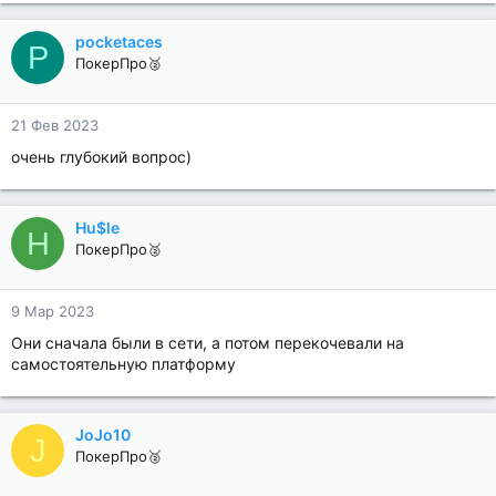
pocketaces
P
ПокерПро🥈
21 Фев 2023
очень глубокий вопрос)
Hu$le
H
ПокерПро🥈
9 Мар 2023
Они сначала были в сети, а потом перекочевали на
самостоятельную платформу
JoJo10
J
ПокерПро🥈