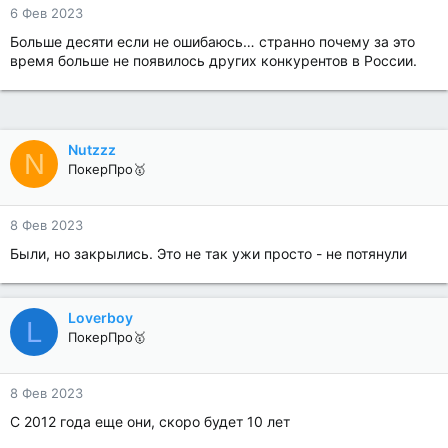
6 Фев 2023
Больше десяти если не ошибаюсь… странно почему за это
время больше не появилось других конкурентов в России.
Nutzzz
N
ПокерПро🥇
8 Фев 2023
Были, но закрылись. Это не так ужи просто - не потянули
Loverboy
L
ПокерПро🥇
8 Фев 2023
C 2012 года еще они, скоро будет 10 лет