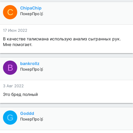
ChipaChip
C
ПокерПро🥇
17 Июн 2022
В качестве талисмана использую анализ сыгранных рук.
Мне помогает.
bankrollz
B
ПокерПро🥈
3 Авг 2022
Это бред полный
Goddd
G
ПокерПро🥈