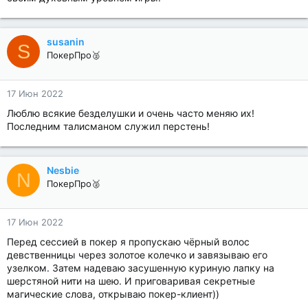
susanin
S
ПокерПро🥈
17 Июн 2022
Люблю всякие безделушки и очень часто меняю их!
Последним талисманом служил перстень!
Nesbie
N
ПокерПро🥈
17 Июн 2022
Перед сессией в покер я пропускаю чёрный волос
девственницы через золотое колечко и завязываю его
узелком. Затем надеваю засушенную куриную лапку на
шерстяной нити на шею. И приговаривая секретные
магические слова, открываю покер-клиент))