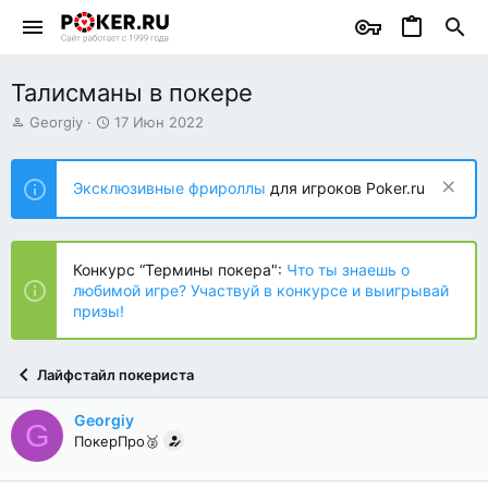
Талисманы в покере
А
Д
Georgiy
17 Июн 2022
в
а
т
т
о
а
Эксклюзивные фрироллы
для игроков Poker.ru
р
н
т
а
е
ч
м
а
Конкурс “Термины покера":
Что ты знаешь о
ы
л
любимой игре? Участвуй в конкурсе и выигрывай
а
призы!
Лайфстайл покериста
Georgiy
G
ПокерПро🥈