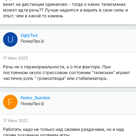
везет на дистанции одинаково - тогда о каких талисманах
может идти речь?? Лучше надеятся и верить в свои силы и
опыт, чем в какой то камень
UglyTuz
U
ПокерПро🥈
17 Июн 2022
Речь не о паранормальности, а о пси факторе. При
постоянном около стрессовом состоянии “талисман” играет
частично роль “ громоотвода” или стабилизатора.
Fedor_Sumkin
F
ПокерПро🥈
17 Июн 2022
Работать надо не только над своими раздачами, но и над
своим духовным уровнем игры.