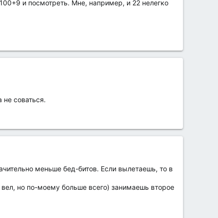
100+9 и посмотреть. Мне, например, и 22 нелегко
 не соваться.
ачительно меньше бед-битов. Если вылетаешь, то в
е вел, но по-моему больше всего) занимаешь второе