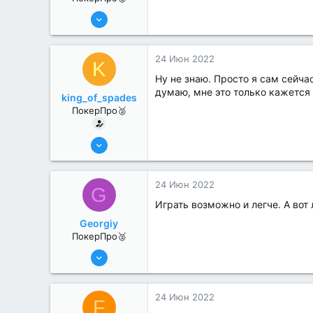
13 Июн 2022
334
0
24 Июн 2022
K
Ну не знаю. Просто я сам сейча
думаю, мне это только кажется
king_of_spades
ПокерПро🥈
6 Июн 2022
395
0
24 Июн 2022
G
Играть возможно и легче. А вот
Georgiy
ПокерПро🥈
13 Июн 2022
345
1
24 Июн 2022
F