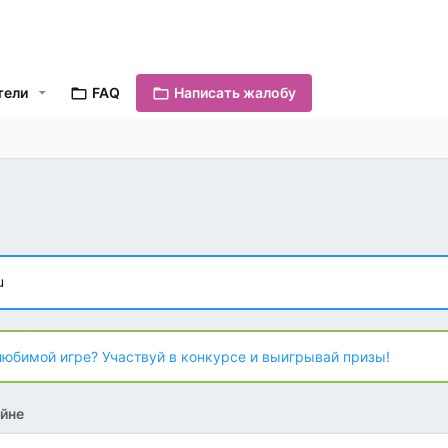
тели
FAQ
Написать жалобу
u
любимой игре? Участвуй в конкурсе и выигрывай призы!
йне