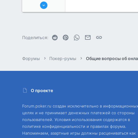
8 Июн 2022
293
1
Reddit
Pinterest
WhatsApp
Электронная почта
Ссылка
Поделиться:
Форумы
Покер-румы
Общие вопросы об онла
О проекте
Forum.poker.ru создан исключительно в информационны
целях и не принимает денежных платежей со стороны
пользователей. Условия использования содержатся в
политике конфиденциальности и правилах форума.
Напоминаем, азартные игры должны расцениваться как