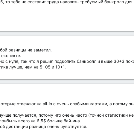
5, то тебе не составит труда накопить требуемый банкролл для 
обой разницы не заметил.
 експекте.
 с нуля, так что я решил подкопить банкролл и выше 30+3 пока
тика лучше, чем на 5+05 и 10+1.
торые отвечают на all-in с очень слабыми картами, а потому зн
учше получается, потому что очень часто (точной статистики н
 прибыль всего на 6,5$ больше бай-ина.
лгой дистанции разница очень чувствуется.