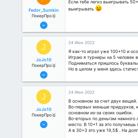
Если тебе легко выигрывать 50+
выигрывать
Fedor_Sumkin
ПокерПро🥈
6 Июн 2022
298
0
24 Июн 2022
J
Я как-то играл уже 100+10 и ос
Играю я турниры на 5 человек в
JoJo10
Подниматься пришлось буквально
ПокерПро🥈
Но в целом у меня здесь статис
13 Июн 2022
359
3
24 Июн 2022
J
В основном за счет двух вещей.
Во-первых меньше придурков, ко
JoJo10
основном из-за своих ошибок.
ПокерПро🥈
Во-вторых по деньгам намного л
13 Июн 2022
место. В 10+1 за это получаешь
359
А в 30+3 это уже 19,5$ . На до
3