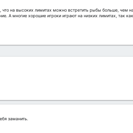
 что на высоких лимитах можно встретить рыбы больше, чем на 
ие. А многие хорошие игроки играют на низких лимитах, так как
тебя заманить.